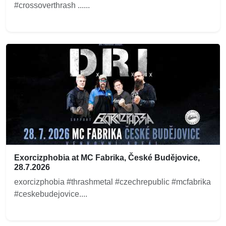
#crossoverthrash ......
Exorcizphobia at MC Fabrika, České Budějovice,
28.7.2026
exorcizphobia #thrashmetal #czechrepublic #mcfabrika
#ceskebudejovice....