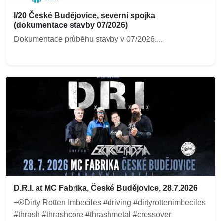
I/20 České Budějovice, severní spojka
(dokumentace stavby 07/2026)
Dokumentace průběhu stavby v 07/2026....
D.R.I. at MC Fabrika, České Budějovice, 28.7.2026
+®Dirty Rotten Imbeciles #driving #dirtyrottenimbeciles
#thrash #thrashcore #thrashmetal #crossover