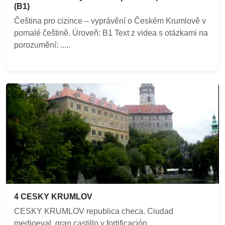
(B1)
Čeština pro cizince – vyprávění o Českém Krumlově v
pomalé češtině. Úroveň: B1 Text z videa s otázkami na
porozumění: .....
4 CESKY KRUMLOV
CESKY KRUMLOV republica checa. Ciudad
medioeval, gran castillo y fortificación....