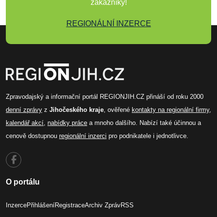
zákazníky!
REGIONÁLNÍ INZERCE
Zpravodajský a informační portál REGIONJIH.CZ přináší od roku 2000
denní zprávy
z
Jihočeského kraje
, ověřené
kontakty na regionální firmy
,
kalendář akcí
,
nabídky práce
a mnoho dalšího. Nabízí také účinnou a
cenově dostupnou
regionální inzerci
pro podnikatele i jednotlivce.
O portálu
Inzerce
Přihlášení
Registrace
Archiv Zpráv
RSS