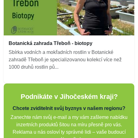
Botanická zahrada Třeboň - biotopy
Sbírka vodních a mokřadních rostlin v Botanické
zahradě Třeboň je specializovanou kolekcí více než
1000 druhů rostlin pů...
Podnikáte v Jihočeském kraji?
Chcete zviditelnit svůj byznys v našem regionu?
Zanechte nám svůj e-mail a my vám zašleme nabídku
inzertních produktů šitou na míru přesně pro vás.
Reklama u nás osloví ty správné lidi – vaše budoucí