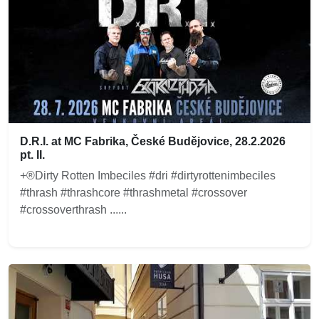
D.R.I. at MC Fabrika, České Budějovice, 28.2.2026
pt. II.
+®Dirty Rotten Imbeciles #dri #dirtyrottenimbeciles
#thrash #thrashcore #thrashmetal #crossover
#crossoverthrash ......