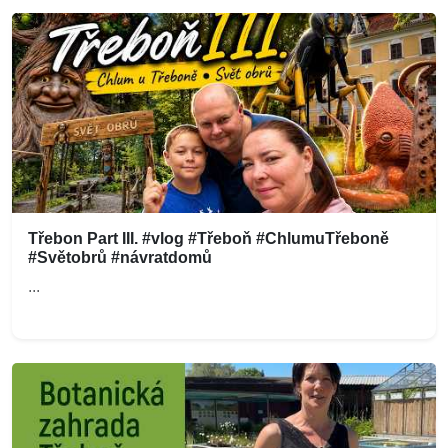
Třebon Part III. #vlog #Třeboň #ChlumuTřeboně
#Světobrů #návratdomů
...