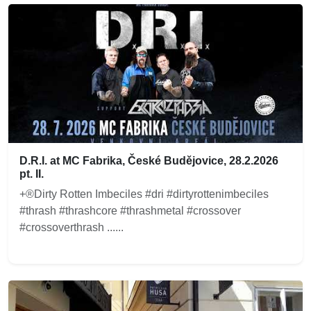
D.R.I. at MC Fabrika, České Budějovice, 28.2.2026
pt. II.
+®Dirty Rotten Imbeciles #dri #dirtyrottenimbeciles
#thrash #thrashcore #thrashmetal #crossover
#crossoverthrash ......