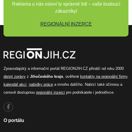
Reklama u nás osloví ty správné lidi – vaše budoucí
zákazníky!
REGIONÁLNÍ INZERCE
Zpravodajský a informační portál REGIONJIH.CZ přináší od roku 2000
denní zprávy
z
Jihočeského kraje
, ověřené
kontakty na regionální firmy
,
kalendář akcí
,
nabídky práce
a mnoho dalšího. Nabízí také účinnou a
cenově dostupnou
regionální inzerci
pro podnikatele i jednotlivce.
O portálu