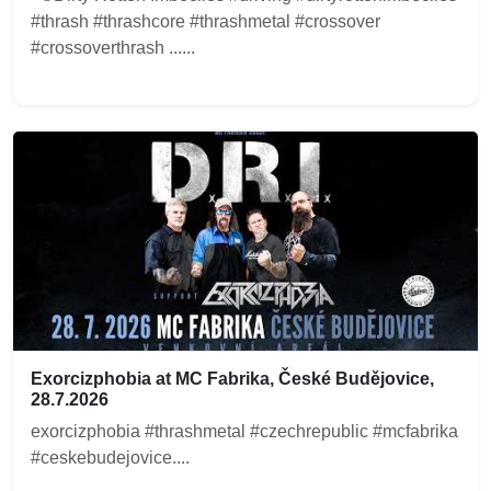
#thrash #thrashcore #thrashmetal #crossover
#crossoverthrash ......
Exorcizphobia at MC Fabrika, České Budějovice,
28.7.2026
exorcizphobia #thrashmetal #czechrepublic #mcfabrika
#ceskebudejovice....