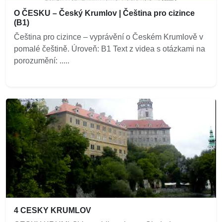
O ČESKU – Český Krumlov | Čeština pro cizince
(B1)
Čeština pro cizince – vyprávění o Českém Krumlově v
pomalé češtině. Úroveň: B1 Text z videa s otázkami na
porozumění: .....
4 CESKY KRUMLOV