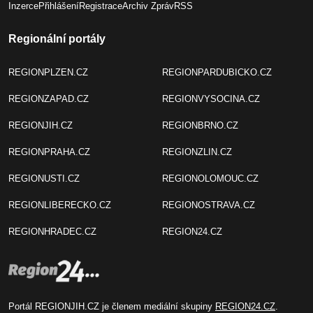
Inzerce
Přihlášení
Registrace
Archiv Zpráv
RSS
Regionální portály
REGIONPLZEN.CZ
REGIONPARDUBICKO.CZ
REGIONZAPAD.CZ
REGIONVYSOCINA.CZ
REGIONJIH.CZ
REGIONBRNO.CZ
REGIONPRAHA.CZ
REGIONZLIN.CZ
REGIONUSTI.CZ
REGIONOLOMOUC.CZ
REGIONLIBERECKO.CZ
REGIONOSTRAVA.CZ
REGIONHRADEC.CZ
REGION24.CZ
Portál REGIONJIH.CZ je členem mediální skupiny
REGION24.CZ
.