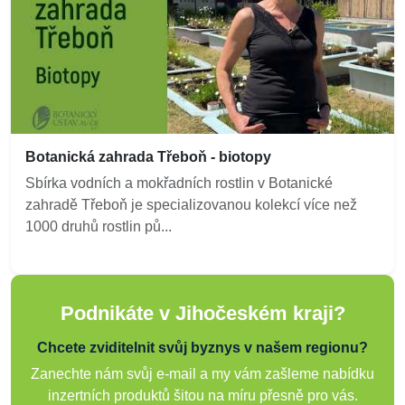
Botanická zahrada Třeboň - biotopy
Sbírka vodních a mokřadních rostlin v Botanické
zahradě Třeboň je specializovanou kolekcí více než
1000 druhů rostlin pů...
Podnikáte v Jihočeském kraji?
Chcete zviditelnit svůj byznys v našem regionu?
Zanechte nám svůj e-mail a my vám zašleme nabídku
inzertních produktů šitou na míru přesně pro vás.