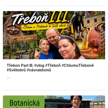
Třebon Part III. #vlog #Třeboň #ChlumuTřeboně
#Světobrů #návratdomů
...