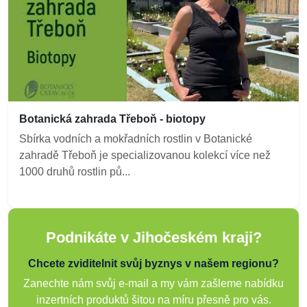
Botanická zahrada Třeboň - biotopy
Sbírka vodních a mokřadních rostlin v Botanické
zahradě Třeboň je specializovanou kolekcí více než
1000 druhů rostlin pů...
Podnikáte v Jihočeském kraji?
Chcete zviditelnit svůj byznys v našem regionu?
Zanechte nám svůj e-mail a my vám zašleme nabídku
inzertních produktů šitou na míru přesně pro vás.