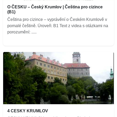
O ČESKU – Český Krumlov | Čeština pro cizince
(B1)
Čeština pro cizince – vyprávění o Českém Krumlově v
pomalé češtině. Úroveň: B1 Text z videa s otázkami na
porozumění: .....
4 CESKY KRUMLOV