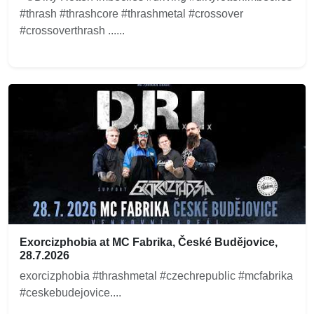
#thrash #thrashcore #thrashmetal #crossover
#crossoverthrash ......
Exorcizphobia at MC Fabrika, České Budějovice,
28.7.2026
exorcizphobia #thrashmetal #czechrepublic #mcfabrika
#ceskebudejovice....