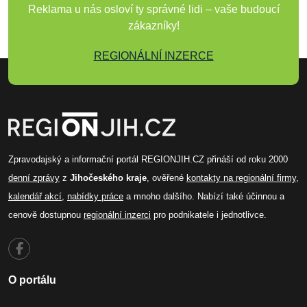
Reklama u nás osloví ty správné lidi – vaše budoucí
zákazníky!
REGIONÁLNÍ INZERCE
Zpravodajský a informační portál REGIONJIH.CZ přináší od roku 2000
denní zprávy
z
Jihočeského kraje
, ověřené
kontakty na regionální firmy
,
kalendář akcí
,
nabídky práce
a mnoho dalšího. Nabízí také účinnou a
cenově dostupnou
regionální inzerci
pro podnikatele i jednotlivce.
O portálu