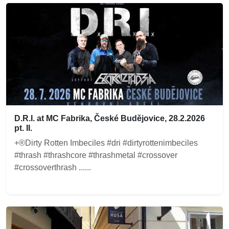
D.R.I. at MC Fabrika, České Budějovice, 28.2.2026
pt. II.
+®Dirty Rotten Imbeciles #dri #dirtyrottenimbeciles
#thrash #thrashcore #thrashmetal #crossover
#crossoverthrash ......