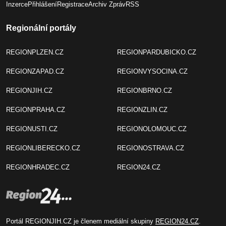
Inzerce
Přihlášení
Registrace
Archiv Zpráv
RSS
Regionální portály
REGIONPLZEN.CZ
REGIONPARDUBICKO.CZ
REGIONZAPAD.CZ
REGIONVYSOCINA.CZ
REGIONJIH.CZ
REGIONBRNO.CZ
REGIONPRAHA.CZ
REGIONZLIN.CZ
REGIONUSTI.CZ
REGIONOLOMOUC.CZ
REGIONLIBERECKO.CZ
REGIONOSTRAVA.CZ
REGIONHRADEC.CZ
REGION24.CZ
Portál REGIONJIH.CZ je členem mediální skupiny
REGION24.CZ
.