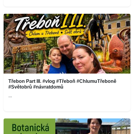
Třebon Part III. #vlog #Třeboň #ChlumuTřeboně
#Světobrů #návratdomů
...