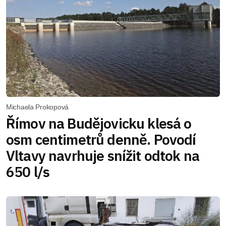
Michaela Prokopová
Římov na Budějovicku klesá o
osm centimetrů denně. Povodí
Vltavy navrhuje snížit odtok na
650 l/s