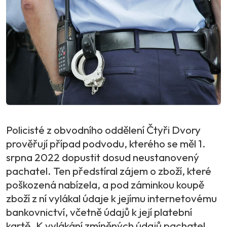
Policisté z obvodního oddělení Čtyři Dvory
prověřují případ podvodu, kterého se měl 1.
srpna 2022 dopustit dosud neustanovený
pachatel. Ten předstíral zájem o zboží, které
poškozená nabízela, a pod záminkou koupě
zboží z ní vylákal údaje k jejímu internetovému
bankovnictví, včetně údajů k její platební
kartě. K vylákání zmíněných údajů pachatel