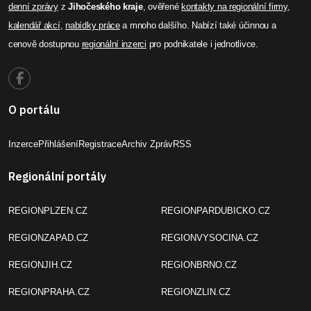
denní zprávy
z
Jihočeského kraje
, ověřené
kontakty na regionální firmy
,
kalendář akcí
,
nabídky práce
a mnoho dalšího. Nabízí také účinnou a
cenově dostupnou
regionální inzerci
pro podnikatele i jednotlivce.
O portálu
Inzerce
Přihlášení
Registrace
Archiv Zpráv
RSS
Regionální portály
REGIONPLZEN.CZ
REGIONPARDUBICKO.CZ
REGIONZAPAD.CZ
REGIONVYSOCINA.CZ
REGIONJIH.CZ
REGIONBRNO.CZ
REGIONPRAHA.CZ
REGIONZLIN.CZ