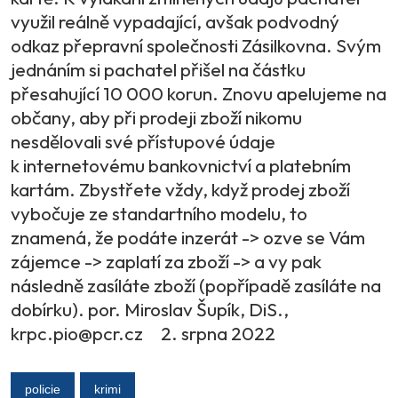
využil reálně vypadající, avšak podvodný
odkaz přepravní společnosti Zásilkovna. Svým
jednáním si pachatel přišel na částku
přesahující 10 000 korun. Znovu apelujeme na
občany, aby při prodeji zboží nikomu
nesdělovali své přístupové údaje
k internetovému bankovnictví a platebním
kartám. Zbystřete vždy, když prodej zboží
vybočuje ze standartního modelu, to
znamená, že podáte inzerát -> ozve se Vám
zájemce -> zaplatí za zboží -> a vy pak
následně zasíláte zboží (popřípadě zasíláte na
dobírku). por. Miroslav Šupík, DiS.,
krpc.pio@pcr.cz 2. srpna 2022
policie
krimi