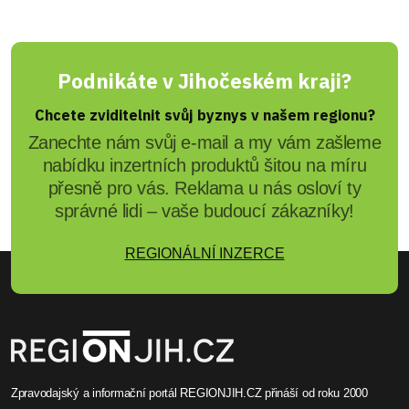
Podnikáte v Jihočeském kraji?
Chcete zviditelnit svůj byznys v našem regionu?
Zanechte nám svůj e-mail a my vám zašleme
nabídku inzertních produktů šitou na míru
přesně pro vás. Reklama u nás osloví ty
správné lidi – vaše budoucí zákazníky!
REGIONÁLNÍ INZERCE
Zpravodajský a informační portál REGIONJIH.CZ přináší od roku 2000