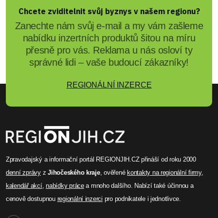
Chcete zviditelnit svůj byznys v našem regionu?
Zanechte nám svůj e-mail a my vám zašleme
nabídku inzertních produktů šitou na míru
přesně pro vás. Reklama u nás osloví ty
správné lidi – vaše budoucí zákazníky!
REGIONÁLNÍ INZERCE
Zpravodajský a informační portál REGIONJIH.CZ přináší od roku 2000
denní zprávy
z
Jihočeského kraje
, ověřené
kontakty na regionální firmy
,
kalendář akcí
,
nabídky práce
a mnoho dalšího. Nabízí také účinnou a
cenově dostupnou
regionální inzerci
pro podnikatele i jednotlivce.