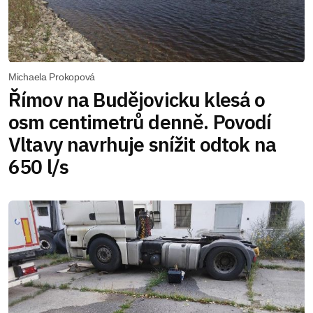
Michaela Prokopová
Římov na Budějovicku klesá o
osm centimetrů denně. Povodí
Vltavy navrhuje snížit odtok na
650 l/s