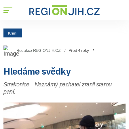
Krimi
Redakce REGIONJIH.CZ
Před 4 roky
Hledáme svědky
Strakonice - Neznámý pachatel zranil starou
paní.