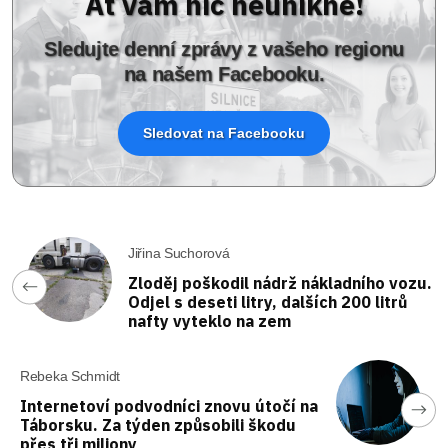
Ať vám nic neunikne!
Sledujte denní zprávy z vašeho regionu
na našem Facebooku.
Sledovat na Facebooku
Jiřina Suchorová
Zloděj poškodil nádrž nákladního vozu.
Odjel s deseti litry, dalších 200 litrů
nafty vyteklo na zem
Rebeka Schmidt
Internetoví podvodníci znovu útočí na
Táborsku. Za týden způsobili škodu
přes tři miliony