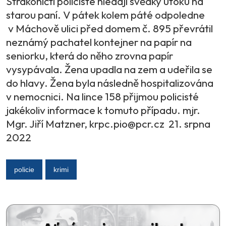
Strakoničtí policisté hledají svědky útoku na
starou paní. V pátek kolem páté odpoledne
v Máchově ulici před domem č. 895 převrátil
neznámý pachatel kontejner na papír na
seniorku, která do něho zrovna papír
vysypávala. Žena upadla na zem a udeřila se
do hlavy. Žena byla následně hospitalizována
v nemocnici. Na lince 158 přijmou policisté
jakékoliv informace k tomuto případu. mjr.
Mgr. Jiří Matzner, krpc.pio@pcr.cz 21. srpna
2022
policie
krimi