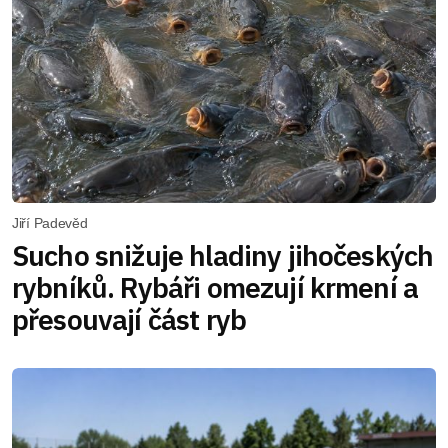
Jiří Padevěd
Sucho snižuje hladiny jihočeských
rybníků. Rybáři omezují krmení a
přesouvají část ryb