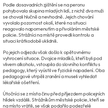
Podle dosavadních zjištění se na peronu
pohybovala skupina mladých lidí, z nichž dva muži
se chovali hlučně a nevhodně. Jejich chování
vyvolalo pozornost okolí, které na situaci
reagovalo napomenutím a přivoláním městské
policie. Strážníci na místě provedli kontrolu a
situaci krátkodobě uklidnili.
Po jejich odjezdu však došlo k opětovnému
vyhrocení situace. Dvojice mladíků, kteří byli pod
vlivem alkoholu, vstoupila do slovního konfliktu s
pedagogy, který vyústil ve fyzické napadení. Oba
pedagogové utrpěli zranění a museli vyhledat
lékařské ošetření.
Útočníci se z místa činu před příjezdem policejních
hlídek vzdálili. Strážníkům městské policie, kteří se
na místo vrátili, se však podařilo podezřelé