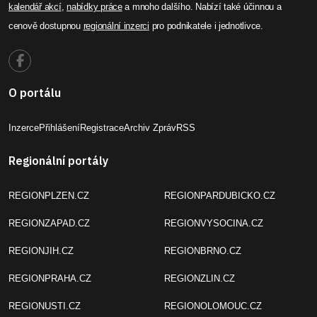
kalendář akcí
,
nabídky práce
a mnoho dalšího. Nabízí také účinnou a
cenově dostupnou
regionální inzerci
pro podnikatele i jednotlivce.
O portálu
Inzerce
Přihlášení
Registrace
Archiv Zpráv
RSS
Regionální portály
REGIONPLZEN.CZ
REGIONPARDUBICKO.CZ
REGIONZAPAD.CZ
REGIONVYSOCINA.CZ
REGIONJIH.CZ
REGIONBRNO.CZ
REGIONPRAHA.CZ
REGIONZLIN.CZ
REGIONUSTI.CZ
REGIONOLOMOUC.CZ