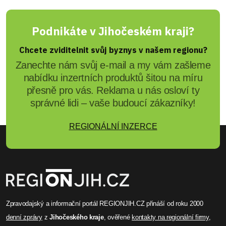
Podnikáte v Jihočeském kraji?
Chcete zviditelnit svůj byznys v našem regionu?
Zanechte nám svůj e-mail a my vám zašleme
nabídku inzertních produktů šitou na míru
přesně pro vás. Reklama u nás osloví ty
správné lidi – vaše budoucí zákazníky!
REGIONÁLNÍ INZERCE
Zpravodajský a informační portál REGIONJIH.CZ přináší od roku 2000
denní zprávy
z
Jihočeského kraje
, ověřené
kontakty na regionální firmy
,