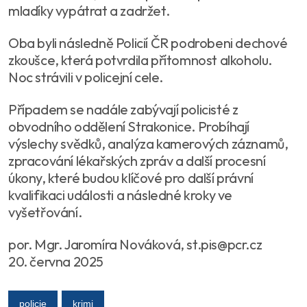
mladíky vypátrat a zadržet.
Oba byli následně Policií ČR podrobeni dechové
zkoušce, která potvrdila přítomnost alkoholu.
Noc strávili v policejní cele.
Případem se nadále zabývají policisté z
obvodního oddělení Strakonice. Probíhají
výslechy svědků, analýza kamerových záznamů,
zpracování lékařských zpráv a další procesní
úkony, které budou klíčové pro další právní
kvalifikaci události a následné kroky ve
vyšetřování.
por. Mgr. Jaromíra Nováková, st.pis@pcr.cz
20. června 2025
policie
krimi