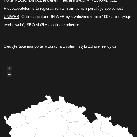
Portál REGIONJIH.CZ je členem mediální skupiny
REGION24.CZ
.
Provozovatelem sítě regionálních a informačních portálů je společnost
UNIWEB
. Online agentura UNIWEB byla založená v roce 1997 a poskytuje
tvorbu webů, SEO služby a online marketing.
Sledujte také náš
portál o zdraví
a životním stylu
ZdraveTrendy.cz
.
+
−