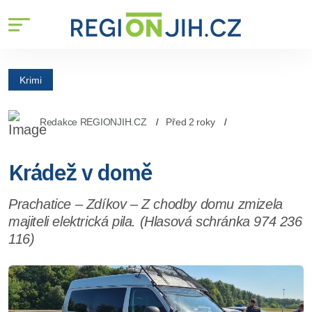
Krimi
Redakce REGIONJIH.CZ
Před 2 roky
Krádež v domě
Prachatice – Zdíkov – Z chodby domu zmizela
majiteli elektrická pila. (Hlasová schránka 974 236
116)