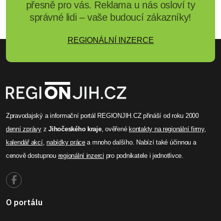
přesně pro vás. Reklama u nás osloví ty
správné lidi – vaše budoucí zákazníky!
REGIONÁLNÍ INZERCE
Zpravodajský a informační portál REGIONJIH.CZ přináší od roku 2000
denní zprávy
z
Jihočeského kraje
, ověřené
kontakty na regionální firmy
,
kalendář akcí
,
nabídky práce
a mnoho dalšího. Nabízí také účinnou a
cenově dostupnou
regionální inzerci
pro podnikatele i jednotlivce.
O portálu