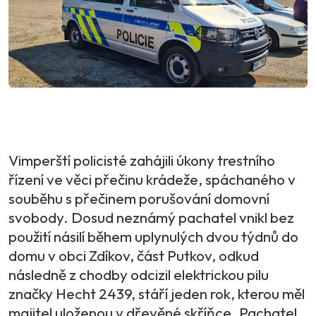
Vimperští policisté zahájili úkony trestního
řízení ve věci přečinu krádeže, spáchaného v
souběhu s přečinem porušování domovní
svobody. Dosud neznámý pachatel vnikl bez
použití násilí během uplynulých dvou týdnů do
domu v obci Zdíkov, část Putkov, odkud
následně z chodby odcizil elektrickou pilu
značky Hecht 2439, stáří jeden rok, kterou měl
majitel uloženou v dřevěné skříňce. Pachatel