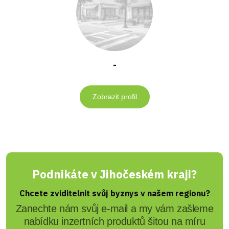
-
Zobrazit profil
Podnikáte v Jihočeském kraji?
Chcete zviditelnit svůj byznys v našem regionu?
Zanechte nám svůj e-mail a my vám zašleme
nabídku inzertních produktů šitou na míru