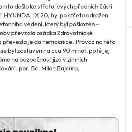
 tomto došlo ke střetu levých předních částí
l HYUNDAI IX 20, byl po střetu odražen
efonního vedení, který byl poškozen –
soby převzala osádka Zdravotnické
a převezla je do nemocnice. Provoz na této
se byl zastaven na cca 90 minut, poté jej
náme na bezpečnost jízd v zimních
vání. por. Bc. Milan Bajcura,