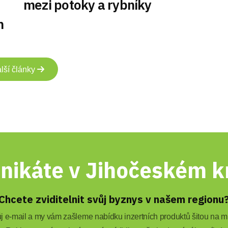
mezi potoky a rybníky
m
lší články
nikáte v Jihočeském kr
Chcete zviditelnit svůj byznys v našem regionu
 e-mail a my vám zašleme nabídku inzertních produktů šitou na mí