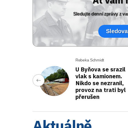
Ať vám 
Sledujte denní zprávy z 
Sledova
Rebeka Schmidt
U Byňova se srazil
vlak s kamionem.
Nikdo se nezranil,
provoz na trati byl
přerušen
Aktuálně