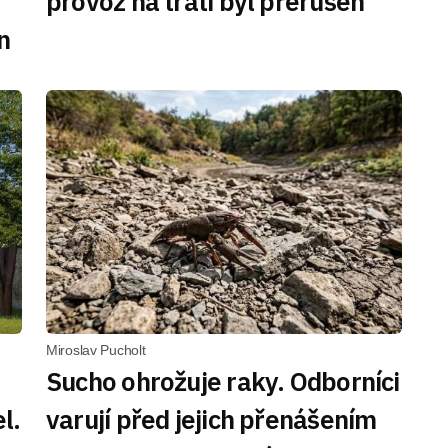
provoz na trati byl přerušen
n
Miroslav Pucholt
Sucho ohrožuje raky. Odborníci
l.
varují před jejich přenášením