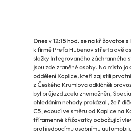
Dnes v 12:15 hod. se na křižovatce sil
k firmě Prefa Hubenov střetla dvě os
složky Integrovaného záchranného sy
jsou zde zraněné osoby. Na místo jako
oddělení Kaplice, kteří zajistili prvot
z Českého Krumlova odkláněli prov
byl průjezd zcela znemožněn, Specia
ohledáním nehody prokázali, že řidič
C5 jedoucí ve směru od Kaplice na Ka
tříramenné křižovatky odbočující vl
protijedoucímu osobnímu automobil