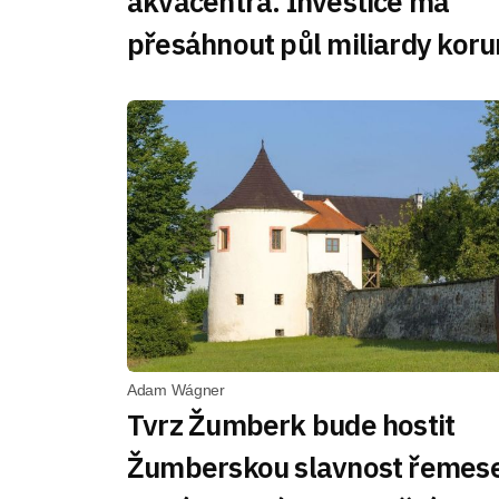
akvacentra. Investice má
přesáhnout půl miliardy koru
Adam Wágner
Tvrz Žumberk bude hostit
Žumberskou slavnost řemese