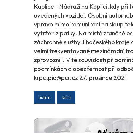
Kaplice - Nádraží na Kaplici, kdy při
uvedených vozidel. Osobní automobi
vpravo mimo komunikaci na sloup tel
vytržen z patky. Na místě zraněné o
záchranné služby Jihočeského kraje 
velmi frekventované mezinárodní tra
zprovoznili. V té souvislosti připomí
podmínkách a obezřetnost při odbočo
krpc.pio@pcr.cz 27. prosince 2021
policie
krimi