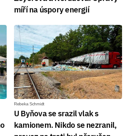
míří na úspory energií
Rebeka Schmidt
U Byňova se srazil vlak s
ho
kamionem. Nikdo se nezranil,