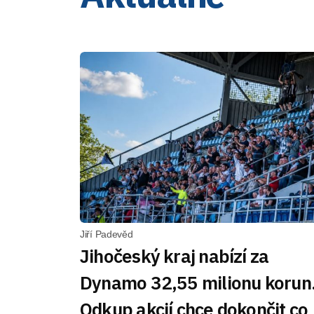
Jiří Padevěd
Jihočeský kraj nabízí za
Dynamo 32,55 milionu korun
Odkup akcií chce dokončit co