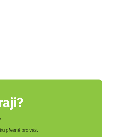
aji?
?
ru přesně pro vás.