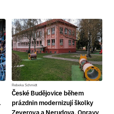
Rebeka Schmidt
České Budějovice během
.
prázdnin modernizují školky
Zeyerova a Nerudova. Opravy