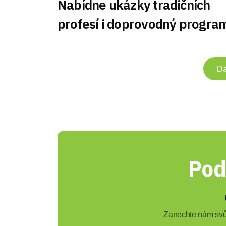
Nabídne ukázky tradičních
profesí i doprovodný progra
Da
Pod
Zanechte nám svůj