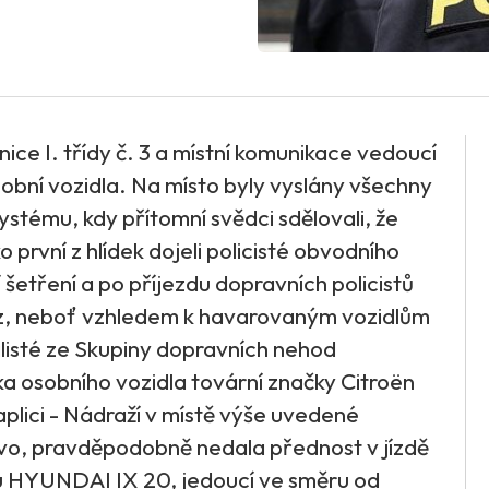
nice I. třídy č. 3 a místní komunikace vedoucí
obní vozidla. Na místo byly vyslány všechny
stému, kdy přítomní svědci sdělovali, že
 první z hlídek dojeli policisté obvodního
ní šetření a po příjezdu dopravních policistů
oz, neboť vzhledem k havarovaným vozidlům
listé ze Skupiny dopravních nehod
ka osobního vozidla tovární značky Citroën
plici - Nádraží v místě výše uvedené
evo, pravděpodobně nedala přednost v jízdě
u HYUNDAI IX 20, jedoucí ve směru od