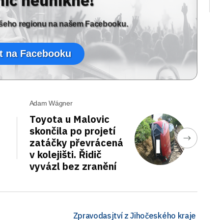
nic neunikne!
vašeho regionu na našem Facebooku.
t na Facebooku
Adam Wágner
Toyota u Malovic
skončila po projetí
zatáčky převrácená
v kolejišti. Řidič
vyvázl bez zranění
Zpravodasjtví z Jihočeského kraje