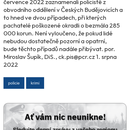
července 2022 zaznamenali policisté z
obvodního oddělení v Českých Budějovicích a
to hned ve dvou případech, při kterých
pachatelé poškozené okradli o bezmála 285
000 korun. Není vyloučeno, že pokud lidé
nebudou dostatečně pozorní a opatrní,
bude těchto případů nadále přibývat. por.
Miroslav Šupík, DiS., ck.pis@pcr.cz 1. srpna
2022
policie
krimi
Ať vám nic neunikne!
Sledujte denní zprávy z vašeho regionu