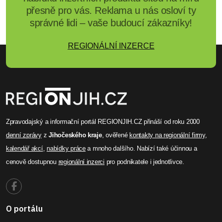
přesně pro vás. Reklama u nás osloví ty
správné lidi – vaše budoucí zákazníky!
REGIONÁLNÍ INZERCE
Zpravodajský a informační portál REGIONJIH.CZ přináší od roku 2000
denní zprávy
z
Jihočeského kraje
, ověřené
kontakty na regionální firmy
,
kalendář akcí
,
nabídky práce
a mnoho dalšího. Nabízí také účinnou a
cenově dostupnou
regionální inzerci
pro podnikatele i jednotlivce.
O portálu