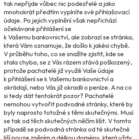
tak nepřijde vůbec nic podezřelé a jako
mnohokrát předtím vyplníte své přihlašovací
údaje. Po jejich vyplnění však nepřichází
očekávané přihlášení se
k Vašemu bankovnictví, ale zobrazí se stránka,
která Vám oznamuje, že došlo k jakési chybě.
V průběhu toho, co se snažíte zjistit, kde se
stala chyba, se z Vás rázem stává poškozený,
protože pachatelé již využili Vaše údaje
k přihlášení se k Vašemu bankovnictví a
okrádají, nebo Vás již okradli o peníze. A na co
si tedy dát tentokrát pozor? Pachatelé
nemohou vytvořit podvodné stránky, které by
byly naprosto totožné s těmi skutečnými. Musí
se tak od těch skutečných něčím lišit. V tomto
případě se podvodná stránka od té skutečné
liší pouze zněním a délkou domény, která vždy