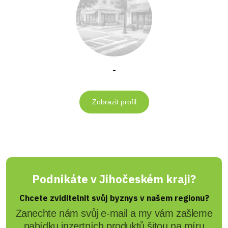
-
Zobrazit profil
Podnikáte v Jihočeském kraji?
Chcete zviditelnit svůj byznys v našem regionu?
Zanechte nám svůj e-mail a my vám zašleme
nabídku inzertních produktů šitou na míru