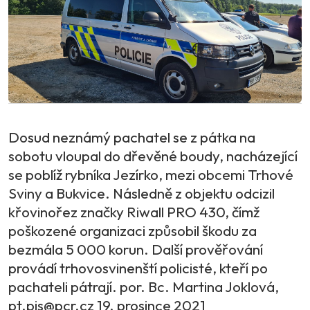
Dosud neznámý pachatel se z pátka na
sobotu vloupal do dřevěné boudy, nacházející
se poblíž rybníka Jezírko, mezi obcemi Trhové
Sviny a Bukvice. Následně z objektu odcizil
křovinořez značky Riwall PRO 430, čímž
poškozené organizaci způsobil škodu za
bezmála 5 000 korun. Další prověřování
provádí trhovosvinenští policisté, kteří po
pachateli pátrají. por. Bc. Martina Joklová,
pt.pis@pcr.cz 19. prosince 2021