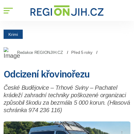
Krimi
Redakce REGIONJIH.CZ
Před 5 roky
Odcizení křovinořezu
České Budějovice – Trhové Sviny – Pachatel
krádeží zahradní techniky poškozené organizaci
způsobil škodu za bezmála 5 000 korun. (Hlasová
schránka 974 236 116)