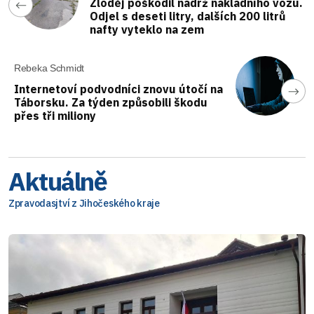
Zloděj poškodil nádrž nákladního vozu.
Odjel s deseti litry, dalších 200 litrů
nafty vyteklo na zem
Rebeka Schmidt
Internetoví podvodníci znovu útočí na
Táborsku. Za týden způsobili škodu
přes tři miliony
Aktuálně
Zpravodasjtví z Jihočeského kraje