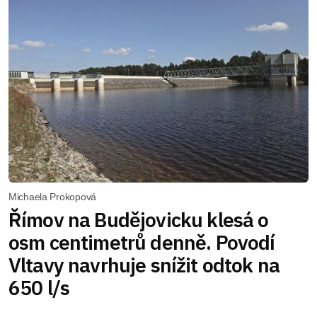
Michaela Prokopová
Římov na Budějovicku klesá o
osm centimetrů denně. Povodí
Vltavy navrhuje snížit odtok na
650 l/s