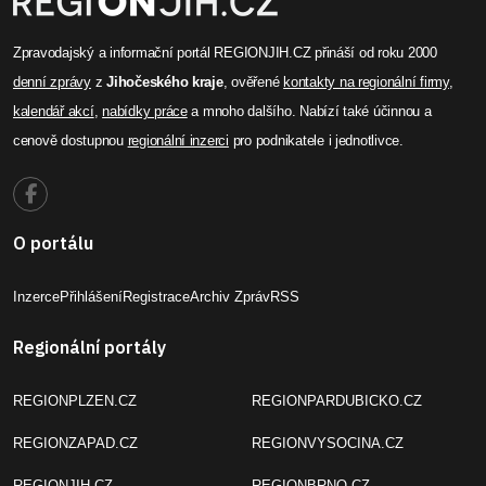
Zpravodajský a informační portál REGIONJIH.CZ přináší od roku 2000
denní zprávy
z
Jihočeského kraje
, ověřené
kontakty na regionální firmy
,
kalendář akcí
,
nabídky práce
a mnoho dalšího. Nabízí také účinnou a
cenově dostupnou
regionální inzerci
pro podnikatele i jednotlivce.
O portálu
Inzerce
Přihlášení
Registrace
Archiv Zpráv
RSS
Regionální portály
REGIONPLZEN.CZ
REGIONPARDUBICKO.CZ
REGIONZAPAD.CZ
REGIONVYSOCINA.CZ
REGIONJIH.CZ
REGIONBRNO.CZ