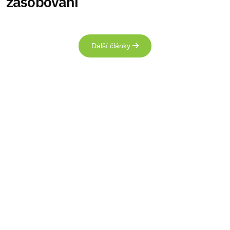
zásobování
Další články