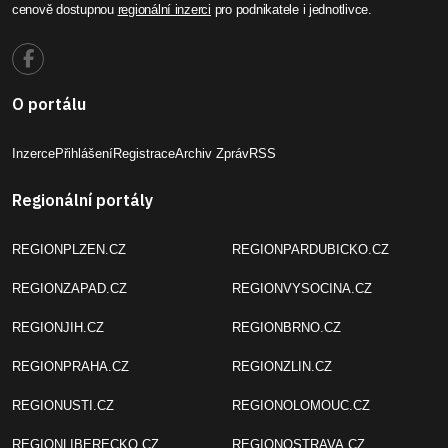
cenově dostupnou
regionální inzerci
pro podnikatele i jednotlivce.
O portálu
Inzerce
Přihlášení
Registrace
Archiv Zpráv
RSS
Regionální portály
REGIONPLZEN.CZ
REGIONPARDUBICKO.CZ
REGIONZAPAD.CZ
REGIONVYSOCINA.CZ
REGIONJIH.CZ
REGIONBRNO.CZ
REGIONPRAHA.CZ
REGIONZLIN.CZ
REGIONUSTI.CZ
REGIONOLOMOUC.CZ
REGIONLIBERECKO.CZ
REGIONOSTRAVA.CZ