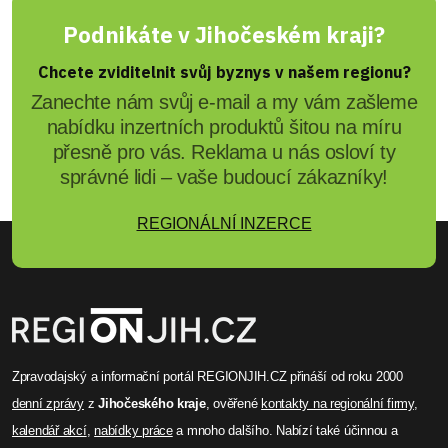
Podnikáte v Jihočeském kraji?
Chcete zviditelnit svůj byznys v našem regionu?
Zanechte nám svůj e-mail a my vám zašleme
nabídku inzertních produktů šitou na míru
přesně pro vás. Reklama u nás osloví ty
správné lidi – vaše budoucí zákazníky!
REGIONÁLNÍ INZERCE
Zpravodajský a informační portál REGIONJIH.CZ přináší od roku 2000
denní zprávy
z
Jihočeského kraje
, ověřené
kontakty na regionální firmy
,
kalendář akcí
,
nabídky práce
a mnoho dalšího. Nabízí také účinnou a