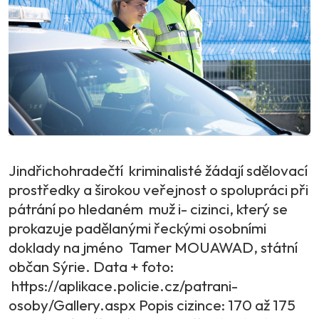
Jindřichohradečtí kriminalisté žádají sdělovací
prostředky a širokou veřejnost o spolupráci při
pátrání po hledaném muž i- cizinci, který se
prokazuje padělanými řeckými osobními
doklady na jméno Tamer MOUAWAD, státní
občan Sýrie. Data + foto:
https://aplikace.policie.cz/patrani-
osoby/Gallery.aspx Popis cizince: 170 až 175