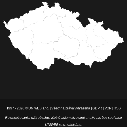
1997 - 2026 © UNIWEB s.r.o. | Všechna práva vyhrazena |
GDPR
|
VOP
|
RSS
Rozmnožování a užití obsahu, včetně automatizované analýzy, je bez souhlasu
UNIWEB s.r.o. zakázáno.