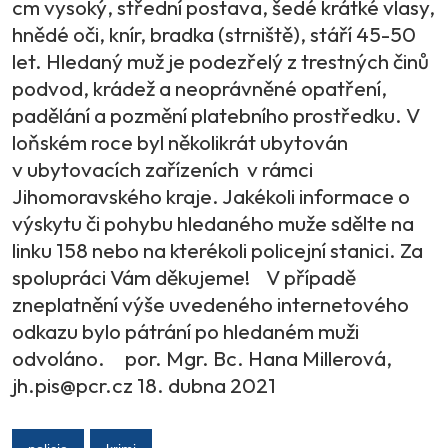
cm vysoký, střední postava, šedé krátké vlasy,
hnědé oči, knír, bradka (strniště), stáří 45-50
let. Hledaný muž je podezřelý z trestných činů
podvod, krádež a neoprávněné opatření,
padělání a pozmění platebního prostředku. V
loňském roce byl několikrát ubytován
v ubytovacích zařízeních v rámci
Jihomoravského kraje. Jakékoli informace o
výskytu či pohybu hledaného muže sdělte na
linku 158 nebo na kterékoli policejní stanici. Za
spolupráci Vám děkujeme! V případě
zneplatnění výše uvedeného internetového
odkazu bylo pátrání po hledaném muži
odvoláno. por. Mgr. Bc. Hana Millerová,
jh.pis@pcr.cz 18. dubna 2021