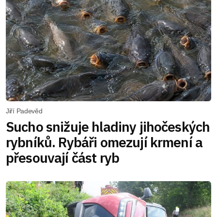
Jiří Padevěd
Sucho snižuje hladiny jihočeských
rybníků. Rybáři omezují krmení a
přesouvají část ryb