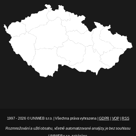
1997 - 2026 © UNIWEB s.r.o. | Všechna práva vyhrazena |
GDPR
|
VOP
|
RSS
Rozmnožování a užití obsahu, včetně automatizované analýzy, je bez souhlasu
UNIWEB s.r.o. zakázáno.