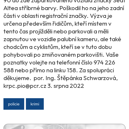
90 do zde zaparkovaného vozidla značky Seat
Altea stříbrné barvy. Poškodil ho na jeho zadní
části v oblasti registrační značky. Výzva je
určena především řidičům, kteří místem v
tento čas projížděli nebo parkovali a měli
zapnutou ve vozidle palubní kameru, ale také
chodcům a cyklistům, kteří se v tuto dobu
pohybovali po zmiňovaném parkovišti. Vaše
poznatky volejte na telefonní číslo 974 226
588 nebo přímo na linku 158. Za spolupráci
děkujeme. por. Ing. Štěpánka Schwarzová,
krpc.pio@pcr.cz 3. srpna 2022
policie
krimi