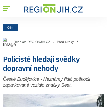
Krimi
Redakce REGIONJIH.CZ
Před 4 roky
Policisté hledají svědky
dopravní nehody
České Budějovice - Neznámý řidič poškodil
zaparkované vozidlo značky Seat.