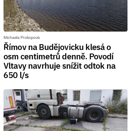
Michaela Prokopová
Římov na Budějovicku klesá o
osm centimetrů denně. Povodí
Vltavy navrhuje snížit odtok na
650 l/s