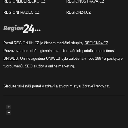
REGIONLIBERECKO.CZ
REGIONOSTRAVA.CZ
REGIONHRADEC.CZ
REGION24.CZ
Portál REGIONJIH.CZ je členem mediální skupiny
REGION24.CZ
.
Provozovatelem sítě regionálních a informačních portálů je společnost
UNIWEB
. Online agentura UNIWEB byla založená v roce 1997 a poskytuje
tvorbu webů, SEO služby a online marketing.
Sledujte také náš
portál o zdraví
a životním stylu
ZdraveTrendy.cz
.
+
−