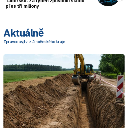
Táborsku. Za týden způsobili škodu
přes tři miliony
Aktuálně
Zpravodasjtví z Jihočeského kraje