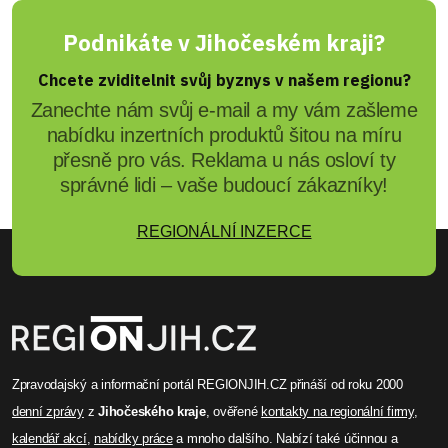
Podnikáte v Jihočeském kraji?
Chcete zviditelnit svůj byznys v našem regionu?
Zanechte nám svůj e-mail a my vám zašleme
nabídku inzertních produktů šitou na míru
přesně pro vás. Reklama u nás osloví ty
správné lidi – vaše budoucí zákazníky!
REGIONÁLNÍ INZERCE
Zpravodajský a informační portál REGIONJIH.CZ přináší od roku 2000
denní zprávy
z
Jihočeského kraje
, ověřené
kontakty na regionální firmy
,
kalendář akcí
,
nabídky práce
a mnoho dalšího. Nabízí také účinnou a