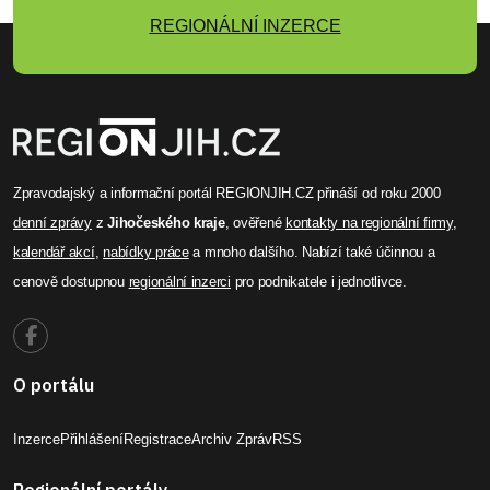
REGIONÁLNÍ INZERCE
Zpravodajský a informační portál REGIONJIH.CZ přináší od roku 2000
denní zprávy
z
Jihočeského kraje
, ověřené
kontakty na regionální firmy
,
kalendář akcí
,
nabídky práce
a mnoho dalšího. Nabízí také účinnou a
cenově dostupnou
regionální inzerci
pro podnikatele i jednotlivce.
O portálu
Inzerce
Přihlášení
Registrace
Archiv Zpráv
RSS
Regionální portály