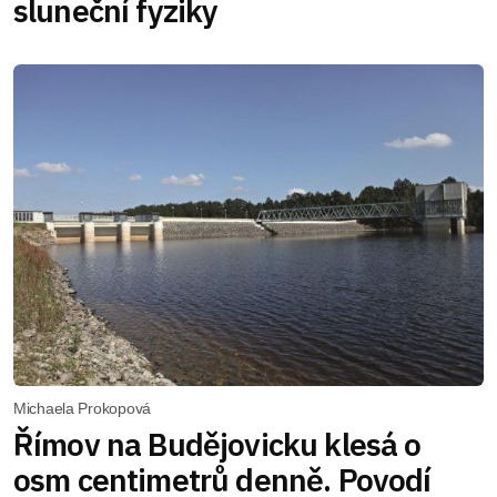
sluneční fyziky
Michaela Prokopová
Římov na Budějovicku klesá o
osm centimetrů denně. Povodí