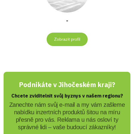
-
Zobrazit profil
Podnikáte v Jihočeském kraji?
Chcete zviditelnit svůj byznys v našem regionu?
Zanechte nám svůj e-mail a my vám zašleme
nabídku inzertních produktů šitou na míru
přesně pro vás. Reklama u nás osloví ty
správné lidi – vaše budoucí zákazníky!