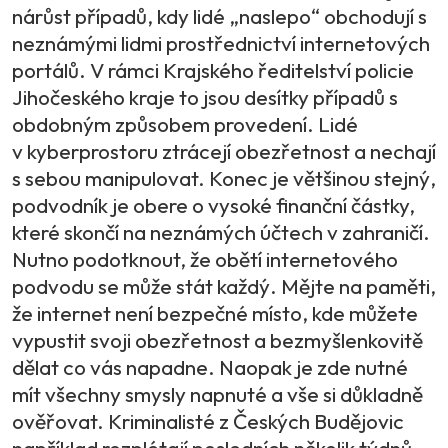
nárůst případů, kdy lidé „naslepo“ obchodují s
neznámými lidmi prostřednictví internetových
portálů. V rámci Krajského ředitelství policie
Jihočeského kraje to jsou desítky případů s
obdobným způsobem provedení. Lidé
v kyberprostoru ztrácejí obezřetnost a nechají
s sebou manipulovat. Konec je většinou stejný,
podvodník je obere o vysoké finanční částky,
které skončí na neznámých účtech v zahraničí.
Nutno podotknout, že obětí internetového
podvodu se může stát každý. Mějte na paměti,
že internet není bezpečné místo, kde můžete
vypustit svoji obezřetnost a bezmyšlenkovitě
dělat co vás napadne. Naopak je zde nutné
mít všechny smysly napnuté a vše si důkladně
ověřovat. Kriminalisté z Českých Budějovic