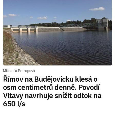
Michaela Prokopová
Římov na Budějovicku klesá o
osm centimetrů denně. Povodí
Vltavy navrhuje snížit odtok na
650 l/s