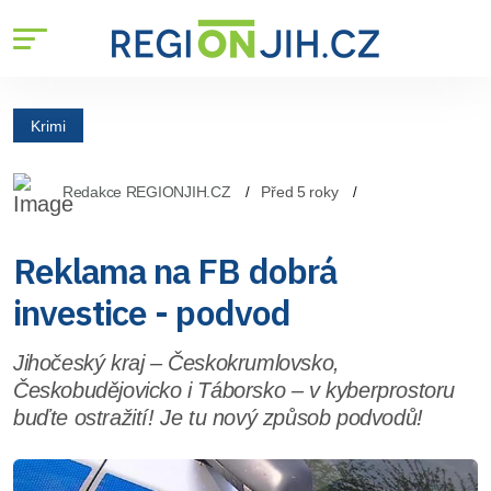
Krimi
Redakce REGIONJIH.CZ
Před 5 roky
Reklama na FB dobrá
investice - podvod
Jihočeský kraj – Českokrumlovsko,
Českobudějovicko i Táborsko – v kyberprostoru
buďte ostražití! Je tu nový způsob podvodů!