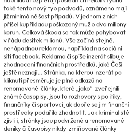
například rozplétají posledních několik týdnů
také tento nový typ podvodů, oznámeno mají
již minimálně šest případů. V jednom z nich
přišel kupříkladu poškozený muž o dva miliony
korun. Celková škoda se tak může pohybovat
v řádu desítek milionů. Vše začíná stejně,
nenápadnou reklamou, například na sociální
síti facebook. Reklama či spíše inzerát slibuje
zhodnocení finančních prostředků, jaké Češi
ještě neznají… Stránka, na kterou inzerát po
kliknutí přesměruje je plná odkazů na
renomované články, které „jako“ zveřejnili
známé časopisy, jsou to rozhovory s politiky,
finančníky či sportovci jak dobře se jim finanční
prostředky podařilo zhodnotit. Jak kriminalisté
zjistili, stránky jsou podvržené a renomované
deníky či časopisy nikdy zmiňované články