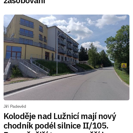
zásobování
Jiří Padevěd
Koloděje nad Lužnicí mají nový
chodník podél silnice II/105.