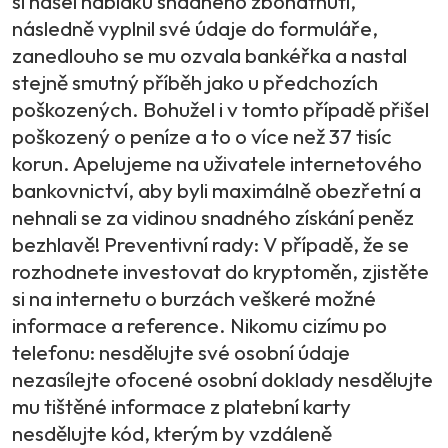
si našel nabídku snadného zbohatnutí,
následně vyplnil své údaje do formuláře,
zanedlouho se mu ozvala bankéřka a nastal
stejně smutný příběh jako u předchozích
poškozených. Bohužel i v tomto případě přišel
poškozený o peníze a to o více než 37 tisíc
korun. Apelujeme na uživatele internetového
bankovnictví, aby byli maximálně obezřetní a
nehnali se za vidinou snadného získání peněz
bezhlavě! Preventivní rady: V případě, že se
rozhodnete investovat do kryptoměn, zjistěte
si na internetu o burzách veškeré možné
informace a reference. Nikomu cizímu po
telefonu: nesdělujte své osobní údaje
nezasílejte ofocené osobní doklady nesdělujte
mu tištěné informace z platební karty
nesdělujte kód, kterým by vzdáleně