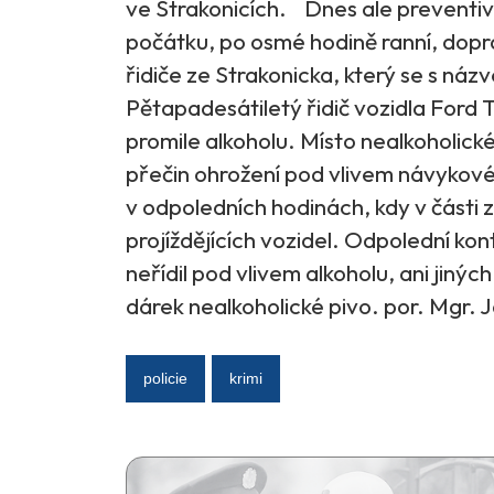
ve Strakonicích. Dnes ale preventi
počátku, po osmé hodině ranní, dopra
řidiče ze Strakonicka, který se s ná
Pětapadesátiletý řidič vozidla Ford 
promile alkoholu. Místo nealkoholické
přečin ohrožení pod vlivem návykové l
v odpoledních hodinách, kdy v části 
projíždějících vozidel. Odpolední kon
neřídil pod vlivem alkoholu, ani jiných
dárek nealkoholické pivo. por. Mgr.
policie
krimi