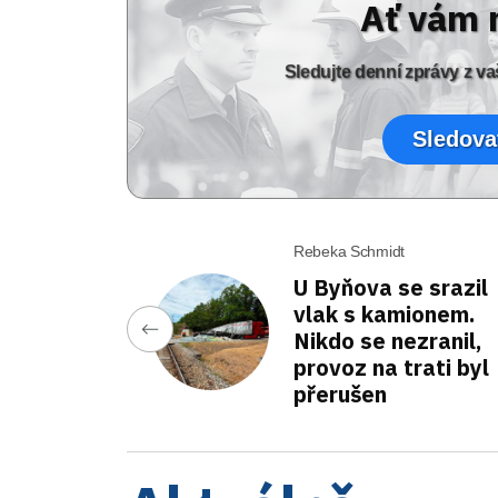
Ať vám 
Sledujte denní zprávy z 
Sledova
Rebeka Schmidt
U Byňova se srazil
vlak s kamionem.
Nikdo se nezranil,
provoz na trati byl
přerušen