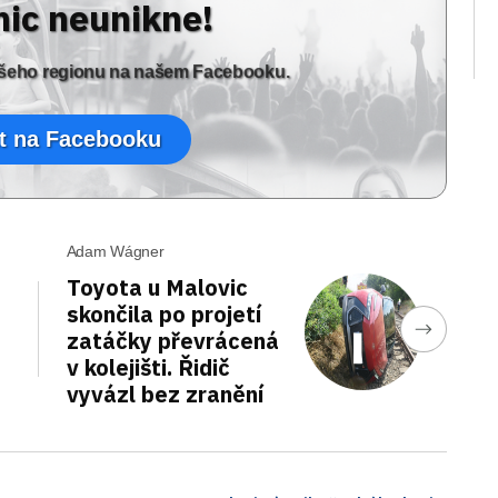
nic neunikne!
vašeho regionu na našem Facebooku.
t na Facebooku
Adam Wágner
Toyota u Malovic
skončila po projetí
zatáčky převrácená
v kolejišti. Řidič
vyvázl bez zranění