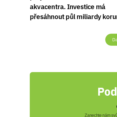
akvacentra. Investice má
přesáhnout půl miliardy koru
Da
Pod
Zanechte nám svůj