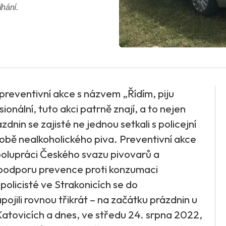
íhání.
 preventivní akce s názvem „Řídím, piju
ionální, tuto akci patrně znají, a to nejen
nin se zajisté ne jednou setkali s policejní
bě nealkoholického piva. Preventivní akce
 spolupráci Českého svazu pivovarů a
a podporu prevence proti konzumaci
 policisté ve Strakonicích se do
ojili rovnou třikrát – na začátku prázdnin u
Katovicích a dnes, ve středu 24. srpna 2022,