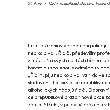
Strakonice - Místo nealkoholického piva, trestní st
Letní prázdniny ve znamení policejní
nealko pivo“. Řidiči, především profes
z médií. Na svých cestách během prázd
kontrolou spojenou s odměnou v podo
„Řídím, piju nealko pivo“ vznikla ve
sladoven s Policií České republiky n
alkoholických nápojů řidiči. Dopravní
celorepublikové prázdninové akce zap
zámku Střela, v polovině prázdnin v 