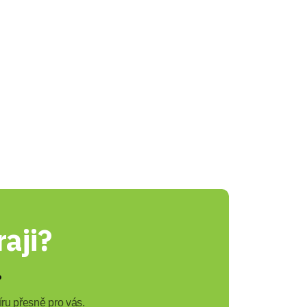
aji?
?
ru přesně pro vás.