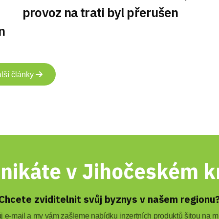
provoz na trati byl přerušen
n
lší články
nikáte v Jihočeském kr
Chcete zviditelnit svůj byznys v našem regionu
 e-mail a my vám zašleme nabídku inzertních produktů šitou na mí