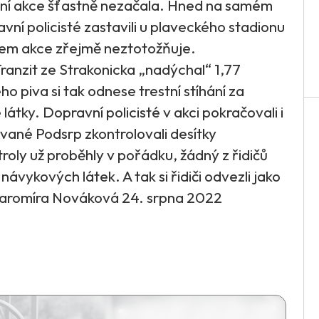
vní akce šťastně nezačala. Hned na samém
vní policisté zastavili u plaveckého stadionu
zvem akce zřejmě neztotožňuje.
Tranzit ze Strakonicka „nadýchal“ 1,77
ho piva si tak odnese trestní stíhání za
átky. Dopravní policisté v akci pokračovali i
zvané Podsrp zkontrolovali desítky
troly už proběhly v pořádku, žádný z řidičů
 návykových látek. A tak si řidiči odvezli jako
 Jaromíra Nováková 24. srpna 2022