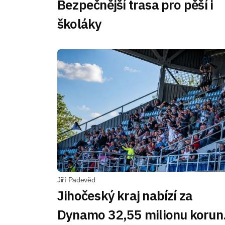
Bezpečnější trasa pro pěší i
školáky
Jiří Padevěd
Jihočeský kraj nabízí za
Dynamo 32,55 milionu korun