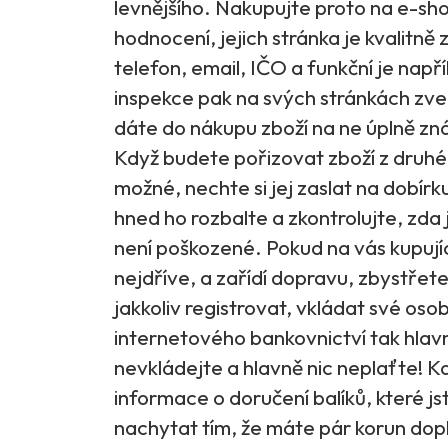
levnějšího. Nakupujte proto na e-sh
hodnocení, jejich stránka je kvalitně
telefon, email, IČO a funkční je např
inspekce pak na svých stránkách zveř
dáte do nákupu zboží na ne úplně zn
Když budete pořizovat zboží z druhé 
možné, nechte si jej zaslat na dobír
hned ho rozbalte a zkontrolujte, zda je
není poškozené. Pokud na vás kupující
nejdříve, a zařídí dopravu, zbystřet
jakkoliv registrovat, vkládat své oso
internetového bankovnictví tak hlavn
nevkládejte a hlavně nic neplaťte! K
informace o doručení balíků, které js
nachytat tím, že máte pár korun dopl