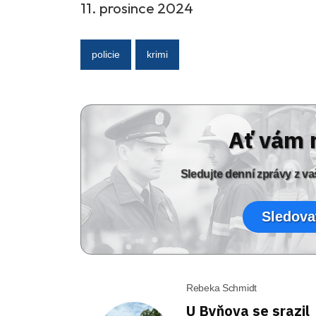
11. prosince 2024
policie
krimi
Ať vám 
Sledujte denní zprávy z 
Sledova
Rebeka Schmidt
U Byňova se srazil