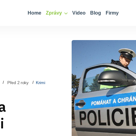
Home
Zprávy
Video
Blog
Firmy
Před 2 roky
Krimi
a
i