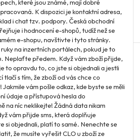
opech, které jsou známé, mají dobré
 zpracovaná. K dispozici je kontaktní adresa,
íklad i chat tzv. podpory. Česká obchodní
ejňuje i hodnocení e-shopů, tudíž než se
ámém e-shopu, navštivte i tyto stránky.
ruky na inzertních portálech, pokud je to
ku. Neplaťte předem. Když vám zboží přijde,
 to opravdu to, co jste si objednali a jestli
 tlačí s tím, že zboží od vás chce co
e! Jakmile vám pošle odkaz, kde byste se měli
bní údaje a přístupová hesla do
ě na níc neklikejte! Žádná data nikam
dyž vám přijde sms, která doplňuje
te si objednali, platí to samé. Nenechte se
atit, že musíte vyřešit CLO u zboží ze