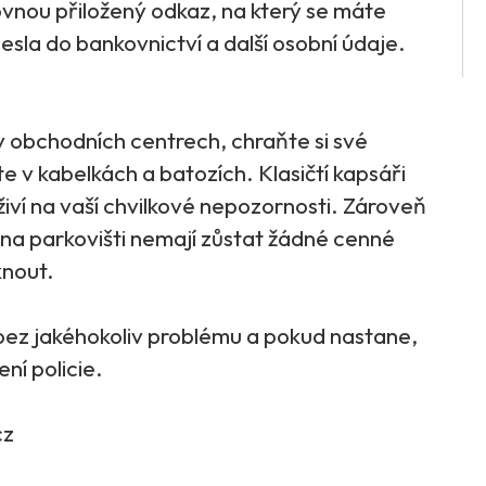
rovnou přiložený odkaz, na který se máte
esla do bankovnictví a další osobní údaje.
v obchodních centrech, chraňte si své
te v kabelkách a batozích. Klasičtí kapsáři
řiživí na vaší chvilkové nepozornosti. Zároveň
na parkovišti nemají zůstat žádné cenné
nout.
bez jakéhokoliv problému a pokud nastane,
ní policie.
cz