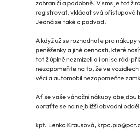
zahraničí a podobně. V sms je totiž 
registrovat, vkládat svá přístupová h
Jedná se také o podvod.
A když už se rozhodnote pro nákupy 
peněženky a jiné cennosti, které nosí
totiž úplně nezmizeli a i oni se rádi p
nezapomeňte na to, že ve vozidlech 
věci a automobil nezapomeňte zamk
Ať se vaše vánoční nákupy obejdou 
obraťte se na nejbližší obvodní odděle
kpt. Lenka Krausová, krpc.pio@pcr.