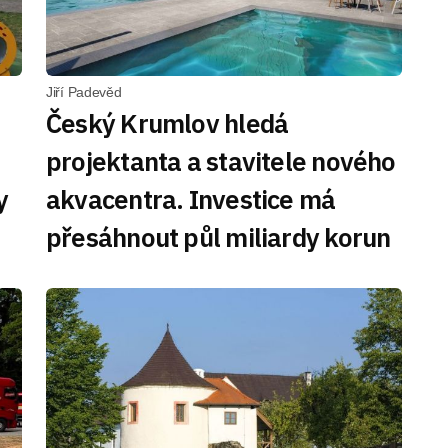
Jiří Padevěd
Český Krumlov hledá
projektanta a stavitele nového
y
akvacentra. Investice má
přesáhnout půl miliardy korun