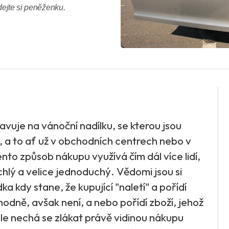
dejte si peněženku.
avuje na vánoční nadílku, se kterou jsou
 a to ať už v obchodních centrech nebo v
nto způsob nákupu využívá čím dál více lidí,
chlý a velice jednoduchý. Vědomi jsou si
ka kdy stane, že kupující "naletí" a pořídí
hodně, avšak není, a nebo pořídí zboží, jehož
le nechá se zlákat právě vidinou nákupu