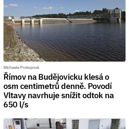
Michaela Prokopová
Římov na Budějovicku klesá o
osm centimetrů denně. Povodí
Vltavy navrhuje snížit odtok na
650 l/s