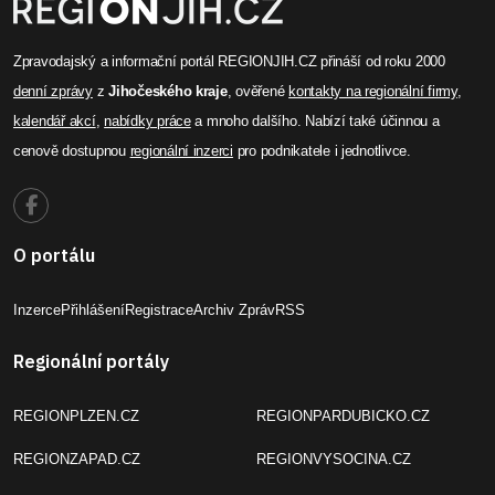
Zpravodajský a informační portál REGIONJIH.CZ přináší od roku 2000
denní zprávy
z
Jihočeského kraje
, ověřené
kontakty na regionální firmy
,
kalendář akcí
,
nabídky práce
a mnoho dalšího. Nabízí také účinnou a
cenově dostupnou
regionální inzerci
pro podnikatele i jednotlivce.
O portálu
Inzerce
Přihlášení
Registrace
Archiv Zpráv
RSS
Regionální portály
REGIONPLZEN.CZ
REGIONPARDUBICKO.CZ
REGIONZAPAD.CZ
REGIONVYSOCINA.CZ