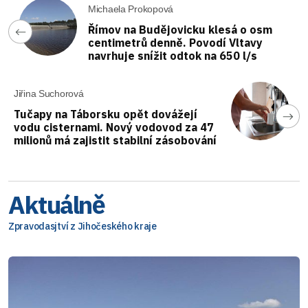
Michaela Prokopová
Římov na Budějovicku klesá o osm
centimetrů denně. Povodí Vltavy
navrhuje snížit odtok na 650 l/s
Jiřina Suchorová
Tučapy na Táborsku opět dovážejí
vodu cisternami. Nový vodovod za 47
milionů má zajistit stabilní zásobování
Aktuálně
Zpravodasjtví z Jihočeského kraje