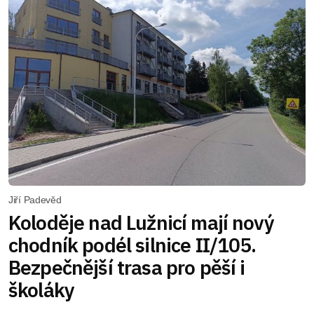
Jiří Padevěd
Koloděje nad Lužnicí mají nový
chodník podél silnice II/105.
Bezpečnější trasa pro pěší i
školáky