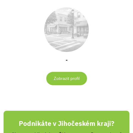
-
Zobrazit profil
Podnikáte v Jihočeském kraji?