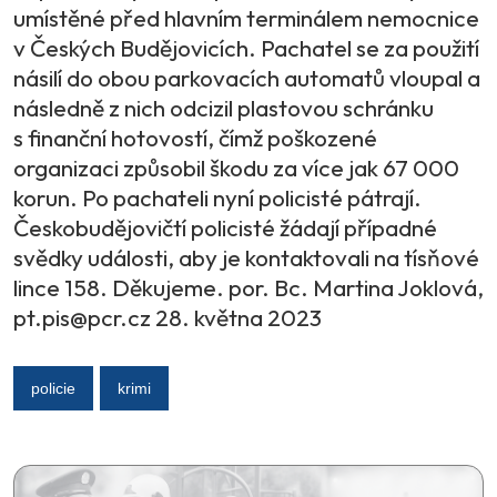
umístěné před hlavním terminálem nemocnice
v Českých Budějovicích. Pachatel se za použití
násilí do obou parkovacích automatů vloupal a
následně z nich odcizil plastovou schránku
s finanční hotovostí, čímž poškozené
organizaci způsobil škodu za více jak 67 000
korun. Po pachateli nyní policisté pátrají.
Českobudějovičtí policisté žádají případné
svědky události, aby je kontaktovali na tísňové
lince 158. Děkujeme. por. Bc. Martina Joklová,
pt.pis@pcr.cz 28. května 2023
policie
krimi