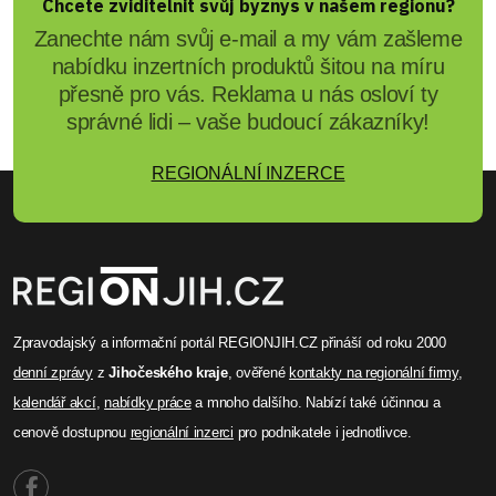
Chcete zviditelnit svůj byznys v našem regionu?
Zanechte nám svůj e-mail a my vám zašleme
nabídku inzertních produktů šitou na míru
přesně pro vás. Reklama u nás osloví ty
správné lidi – vaše budoucí zákazníky!
REGIONÁLNÍ INZERCE
Zpravodajský a informační portál REGIONJIH.CZ přináší od roku 2000
denní zprávy
z
Jihočeského kraje
, ověřené
kontakty na regionální firmy
,
kalendář akcí
,
nabídky práce
a mnoho dalšího. Nabízí také účinnou a
cenově dostupnou
regionální inzerci
pro podnikatele i jednotlivce.