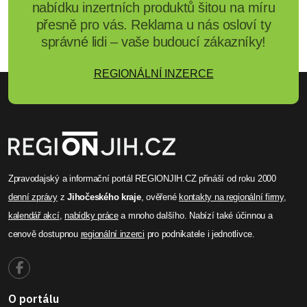
nabídku inzertních produktů šitou na míru
přesně pro vás. Reklama u nás osloví ty
správné lidi – vaše budoucí zákazníky!
REGIONÁLNÍ INZERCE
Zpravodajský a informační portál REGIONJIH.CZ přináší od roku 2000
denní zprávy
z
Jihočeského kraje
, ověřené
kontakty na regionální firmy
,
kalendář akcí
,
nabídky práce
a mnoho dalšího. Nabízí také účinnou a
cenově dostupnou
regionální inzerci
pro podnikatele i jednotlivce.
O portálu