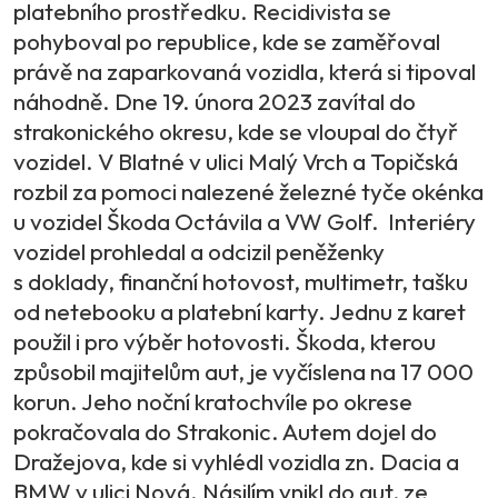
platebního prostředku. Recidivista se
pohyboval po republice, kde se zaměřoval
právě na zaparkovaná vozidla, která si tipoval
náhodně. Dne 19. února 2023 zavítal do
strakonického okresu, kde se vloupal do čtyř
vozidel. V Blatné v ulici Malý Vrch a Topičská
rozbil za pomoci nalezené železné tyče okénka
u vozidel Škoda Octávila a VW Golf. Interiéry
vozidel prohledal a odcizil peněženky
s doklady, finanční hotovost, multimetr, tašku
od netebooku a platební karty. Jednu z karet
použil i pro výběr hotovosti. Škoda, kterou
způsobil majitelům aut, je vyčíslena na 17 000
korun. Jeho noční kratochvíle po okrese
pokračovala do Strakonic. Autem dojel do
Dražejova, kde si vyhlédl vozidla zn. Dacia a
BMW v ulici Nová. Násilím vnikl do aut, ze