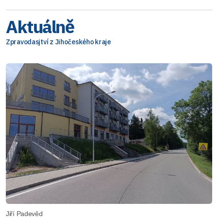
Aktuálně
Zpravodasjtví z Jihočeského kraje
Jiří Padevěd