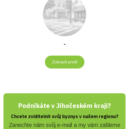
-
Zobrazit profil
Podnikáte v Jihočeském kraji?
Chcete zviditelnit svůj byznys v našem regionu?
Zanechte nám svůj e-mail a my vám zašleme