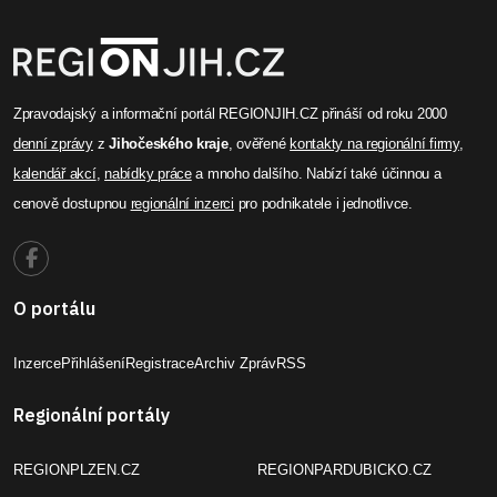
Zpravodajský a informační portál REGIONJIH.CZ přináší od roku 2000
denní zprávy
z
Jihočeského kraje
, ověřené
kontakty na regionální firmy
,
kalendář akcí
,
nabídky práce
a mnoho dalšího. Nabízí také účinnou a
cenově dostupnou
regionální inzerci
pro podnikatele i jednotlivce.
O portálu
Inzerce
Přihlášení
Registrace
Archiv Zpráv
RSS
Regionální portály
REGIONPLZEN.CZ
REGIONPARDUBICKO.CZ