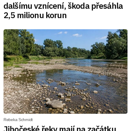
dalšímu vznícení, škoda přesáhla
2,5 milionu korun
Rebeka Schmidt
Jihočeské řeky mají na začátku