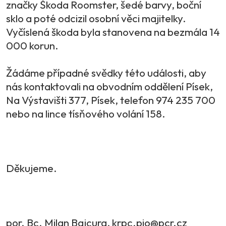
značky Škoda Roomster, šedé barvy, boční
sklo a poté odcizil osobní věci majitelky.
Vyčíslená škoda byla stanovena na bezmála 14
000 korun.
Žádáme případné svědky této události, aby
nás kontaktovali na obvodním oddělení Písek,
Na Výstavišti 377, Písek, telefon 974 235 700
nebo na lince tísňového volání 158.
Děkujeme.
por. Bc. Milan Bajcura, krpc.pio@pcr.cz