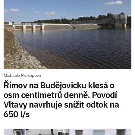
Michaela Prokopová
Římov na Budějovicku klesá o
osm centimetrů denně. Povodí
Vltavy navrhuje snížit odtok na
650 l/s