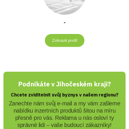
-
Zobrazit profil
Podnikáte v Jihočeském kraji?
Chcete zviditelnit svůj byznys v našem regionu?
Zanechte nám svůj e-mail a my vám zašleme
nabídku inzertních produktů šitou na míru
přesně pro vás. Reklama u nás osloví ty
správné lidi – vaše budoucí zákazníky!