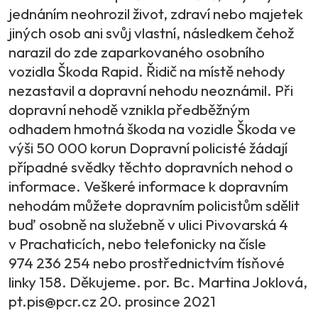
jednáním neohrozil život, zdraví nebo majetek
jiných osob ani svůj vlastní, následkem čehož
narazil do zde zaparkovaného osobního
vozidla Škoda Rapid. Řidič na místě nehody
nezastavil a dopravní nehodu neoznámil. Při
dopravní nehodě vznikla předběžným
odhadem hmotná škoda na vozidle Škoda ve
výši 50 000 korun Dopravní policisté žádají
případné svědky těchto dopravních nehod o
informace. Veškeré informace k dopravním
nehodám můžete dopravním policistům sdělit
buď osobně na služebně v ulici Pivovarská 4
v Prachaticích, nebo telefonicky na čísle
974 236 254 nebo prostřednictvím tísňové
linky 158. Děkujeme. por. Bc. Martina Joklová,
pt.pis@pcr.cz 20. prosince 2021