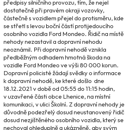
předpisy silničního provozu, tím, že nejel
dostatečně při pravém okraji vozovky,
částečně s vozidlem přejel do protisměru, kde
se střetl s levou boční částí protijedoucího
osobního vozidla Ford Mondeo. Řidič na místě
nehody nezastavil a dopravní nehodu
neoznámil. Při dopravní nehodě vznikla
předběžným odhadem hmotná škoda na
vozidle Ford Mondeo ve výši 80 000 korun.
Dopravní policisté žádají svědky o informace
k dopravní nehodě, ke které došlo dne
18.12.2021 v době od 05:55 do 11:15 hodin,
v uzavřené části obce Lhenice, na místní
komunikaci, v ulici Školní. Z dopravní nehody je
důvodně podezřelý dosud neustanovený řidič
dosud nezjištěného osobního vozidla, který se
nechoval ohleduplně a ukázněně, aby svým