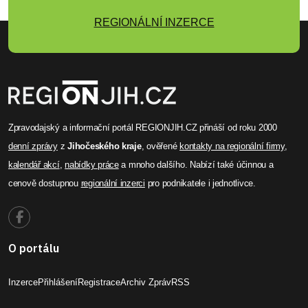
REGIONÁLNÍ INZERCE
Zpravodajský a informační portál REGIONJIH.CZ přináší od roku 2000
denní zprávy
z
Jihočeského kraje
, ověřené
kontakty na regionální firmy
,
kalendář akcí
,
nabídky práce
a mnoho dalšího. Nabízí také účinnou a
cenově dostupnou
regionální inzerci
pro podnikatele i jednotlivce.
O portálu
Inzerce
Přihlášení
Registrace
Archiv Zpráv
RSS