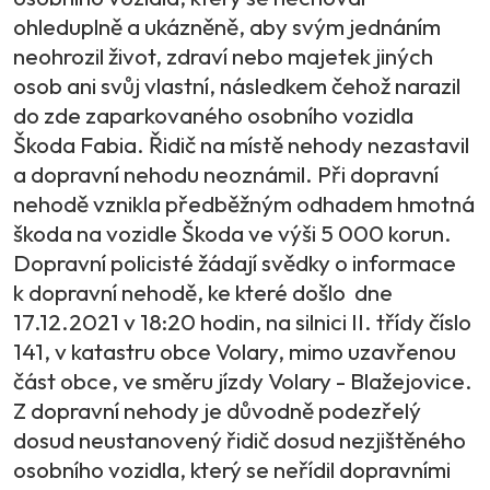
ohleduplně a ukázněně, aby svým jednáním
neohrozil život, zdraví nebo majetek jiných
osob ani svůj vlastní, následkem čehož narazil
do zde zaparkovaného osobního vozidla
Škoda Fabia. Řidič na místě nehody nezastavil
a dopravní nehodu neoznámil. Při dopravní
nehodě vznikla předběžným odhadem hmotná
škoda na vozidle Škoda ve výši 5 000 korun.
Dopravní policisté žádají svědky o informace
k dopravní nehodě, ke které došlo dne
17.12.2021 v 18:20 hodin, na silnici II. třídy číslo
141, v katastru obce Volary, mimo uzavřenou
část obce, ve směru jízdy Volary - Blažejovice.
Z dopravní nehody je důvodně podezřelý
dosud neustanovený řidič dosud nezjištěného
osobního vozidla, který se neřídil dopravními