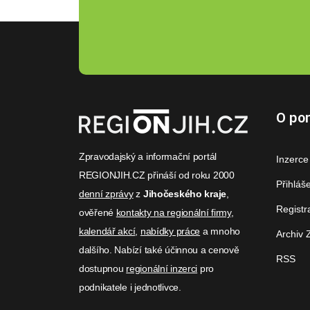
O por
Zpravodajský a informační portál
Inzerce
REGIONJIH.CZ přináší od roku 2000
Přihláš
denní zprávy
z
Jihočeského kraje
,
Registr
ověřené
kontakty na regionální firmy
,
kalendář akcí
,
nabídky práce
a mnoho
Archiv 
dalšího. Nabízí také účinnou a cenově
RSS
dostupnou
regionální inzerci
pro
podnikatele i jednotlivce.