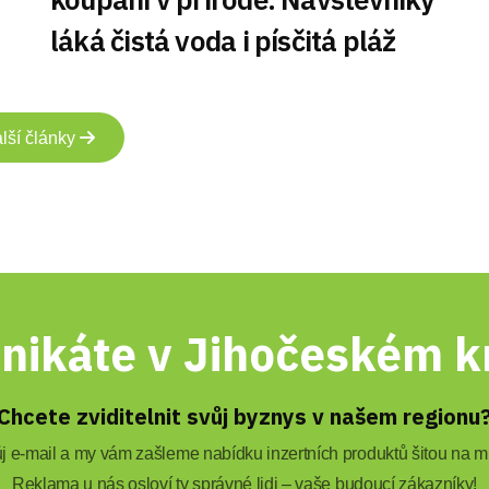
láká čistá voda i písčitá pláž
lší články
nikáte v Jihočeském kr
Chcete zviditelnit svůj byznys v našem regionu
 e-mail a my vám zašleme nabídku inzertních produktů šitou na mí
Reklama u nás osloví ty správné lidi – vaše budoucí zákazníky!