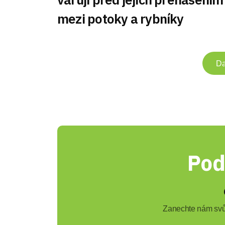
mezi potoky a rybníky
Da
Pod
Zanechte nám svůj