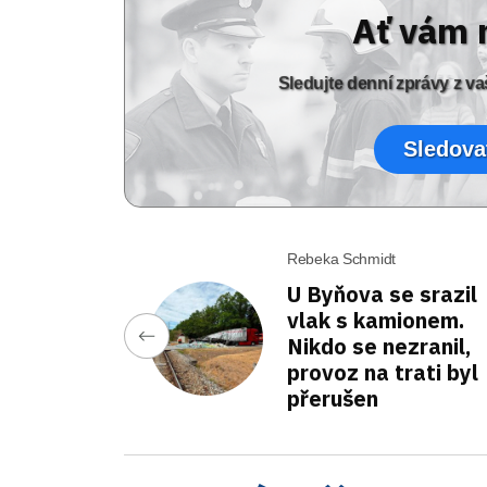
Ať vám 
Sledujte denní zprávy z 
Sledova
Rebeka Schmidt
U Byňova se srazil
vlak s kamionem.
Nikdo se nezranil,
provoz na trati byl
přerušen