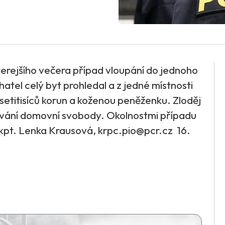
včerejšího večera případ vloupání do jednoho
atel celý byt prohledal a z jedné místnosti
esetitisíců korun a koženou peněženku. Zloděj
ování domovní svobody. Okolnostmi případu
. kpt. Lenka Krausová, krpc.pio@pcr.cz 16.