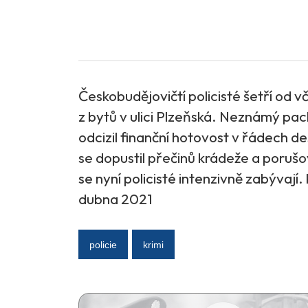
Českobudějovičtí policisté šetří od 
z bytů v ulici Plzeňská. Neznámý pach
odcizil finanční hotovost v řádech d
se dopustil přečinů krádeže a poruš
se nyní policisté intenzivně zabývají
dubna 2021
policie
krimi