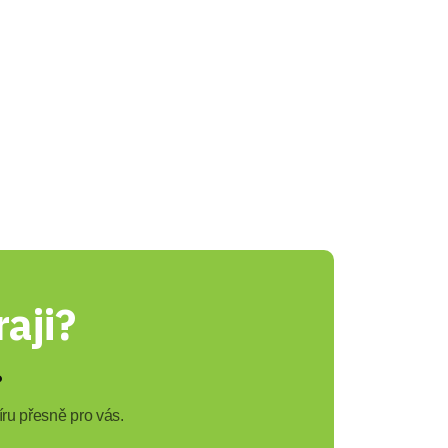
aji?
?
ru přesně pro vás.