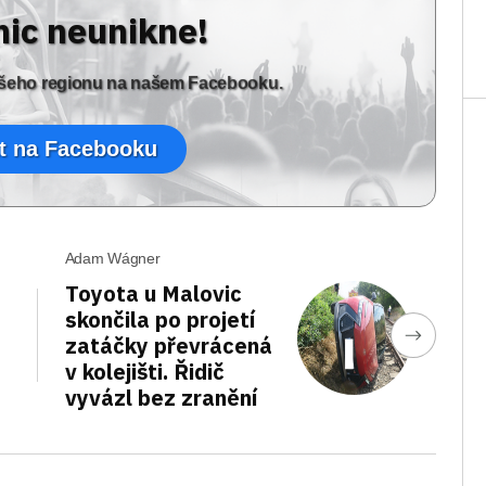
nic neunikne!
vašeho regionu na našem Facebooku.
t na Facebooku
Adam Wágner
Toyota u Malovic
skončila po projetí
zatáčky převrácená
v kolejišti. Řidič
vyvázl bez zranění