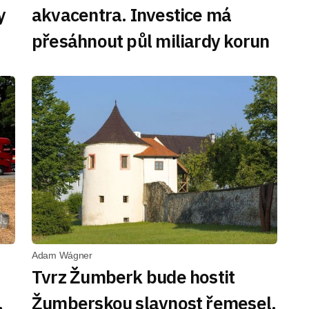
y
akvacentra. Investice má
přesáhnout půl miliardy korun
Adam Wágner
Tvrz Žumberk bude hostit
,
Žumberskou slavnost řemesel.