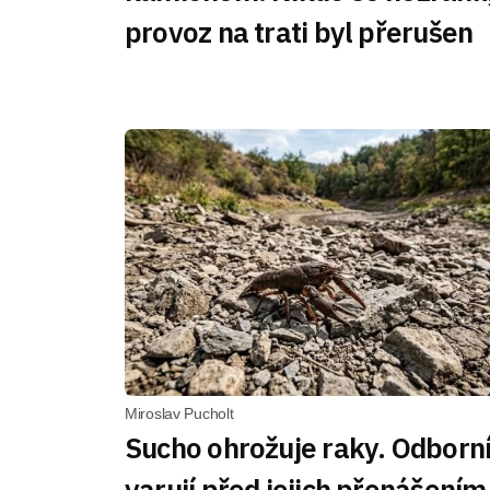
provoz na trati byl přerušen
Miroslav Pucholt
Sucho ohrožuje raky. Odborní
varují před jejich přenášením