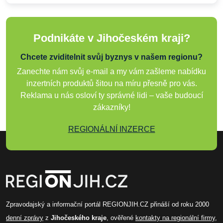
Podnikáte v Jihočeském kraji?
Chcete zviditelnit svůj byznys v našem regionu?
Zanechte nám svůj e-mail a my vám zašleme nabídku
inzertních produktů šitou na míru přesně pro vás.
Reklama u nás osloví ty správné lidi – vaše budoucí
zákazníky!
REGIONÁLNÍ INZERCE
Zpravodajský a informační portál REGIONJIH.CZ přináší od roku 2000
denní zprávy
z
Jihočeského kraje
, ověřené
kontakty na regionální firmy
,