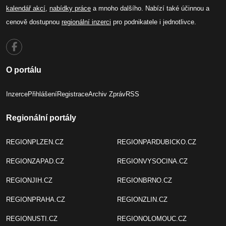
kalendář akcí
,
nabídky práce
a mnoho dalšího. Nabízí také účinnou a
cenově dostupnou
regionální inzerci
pro podnikatele i jednotlivce.
O portálu
Inzerce
Přihlášení
Registrace
Archiv Zpráv
RSS
Regionální portály
REGIONPLZEN.CZ
REGIONPARDUBICKO.CZ
REGIONZAPAD.CZ
REGIONVYSOCINA.CZ
REGIONJIH.CZ
REGIONBRNO.CZ
REGIONPRAHA.CZ
REGIONZLIN.CZ
REGIONUSTI.CZ
REGIONOLOMOUC.CZ