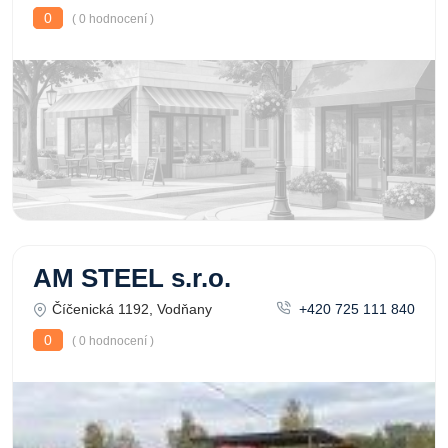
0
( 0 hodnocení )
AM STEEL s.r.o.
Číčenická 1192, Vodňany
+420 725 111 840
0
( 0 hodnocení )