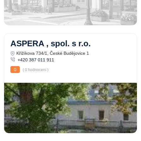
ASPERA , spol. s r.o.
Křižíkova 734/1, České Budějovice 1
+420 387 011 911
0
( 0 hodnocení )