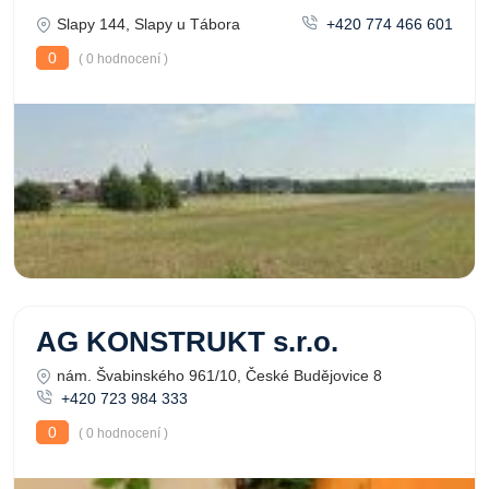
Slapy 144, Slapy u Tábora
+420 774 466 601
0
( 0 hodnocení )
AG KONSTRUKT s.r.o.
nám. Švabinského 961/10, České Budějovice 8
+420 723 984 333
0
( 0 hodnocení )