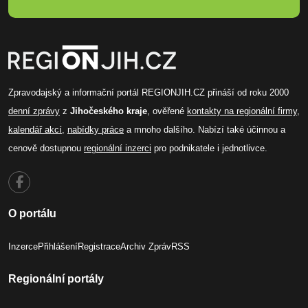
Zpravodajský a informační portál REGIONJIH.CZ přináší od roku 2000
denní zprávy
z
Jihočeského kraje
, ověřené
kontakty na regionální firmy
,
kalendář akcí
,
nabídky práce
a mnoho dalšího. Nabízí také účinnou a
cenově dostupnou
regionální inzerci
pro podnikatele i jednotlivce.
O portálu
Inzerce
Přihlášení
Registrace
Archiv Zpráv
RSS
Regionální portály