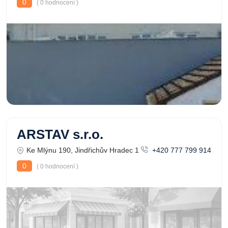
0
( 0 hodnocení )
ARSTAV s.r.o.
Ke Mlýnu 190, Jindřichův Hradec 1
+420 777 799 914
0
( 0 hodnocení )