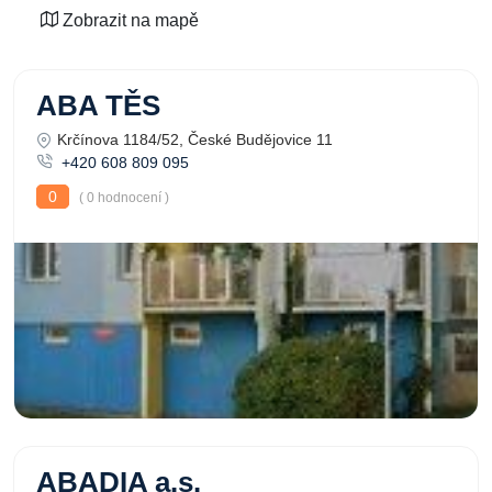
Zobrazit na mapě
ABA TĚS
Krčínova 1184/52, České Budějovice 11
+420 608 809 095
0
( 0 hodnocení )
ABADIA a.s.