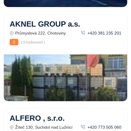
AKNEL GROUP a.s.
Průmyslová 222, Chotoviny
+420 381 235 201
0
( 0 hodnocení )
ALFERO , s.r.o.
Žíteč 130, Suchdol nad Lužnicí
+420 773 505 060