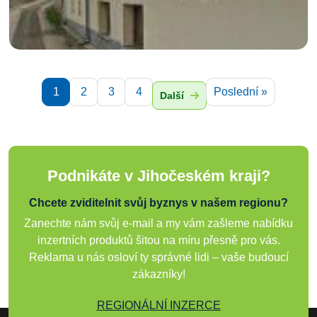
1
2
3
4
Poslední »
Další
Podnikáte v Jihočeském kraji?
Chcete zviditelnit svůj byznys v našem regionu?
Zanechte nám svůj e-mail a my vám zašleme nabídku
inzertních produktů šitou na míru přesně pro vás.
Reklama u nás osloví ty správné lidi – vaše budoucí
zákazníky!
REGIONÁLNÍ INZERCE