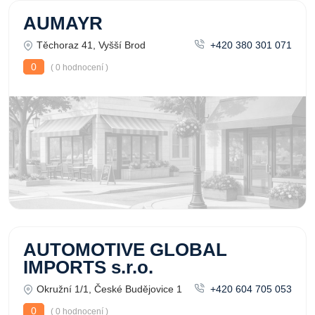
AUMAYR
Těchoraz 41, Vyšší Brod
+420 380 301 071
0
( 0 hodnocení )
AUTOMOTIVE GLOBAL
IMPORTS s.r.o.
Okružní 1/1, České Budějovice 1
+420 604 705 053
0
( 0 hodnocení )