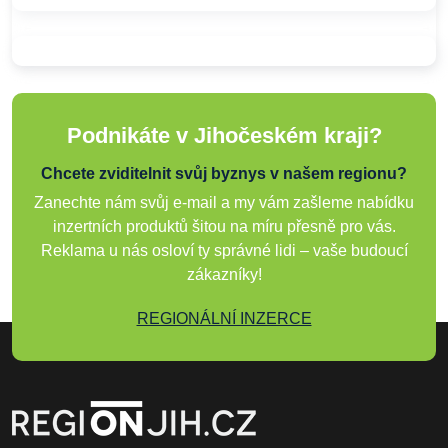
Podnikáte v Jihočeském kraji?
Chcete zviditelnit svůj byznys v našem regionu?
Zanechte nám svůj e-mail a my vám zašleme nabídku
inzertních produktů šitou na míru přesně pro vás.
Reklama u nás osloví ty správné lidi – vaše budoucí
zákazníky!
REGIONÁLNÍ INZERCE