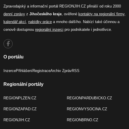
Zpravodajský a informační portál REGIONJIH.CZ přináší od roku 2000
denní zprávy
z
Jihočeského kraje
, ověřené
kontakty na regionální firmy
,
kalendář akcí
,
nabídky práce
a mnoho dalšího. Nabízí také účinnou a
cenově dostupnou
regionální inzerci
pro podnikatele i jednotlivce.
O portálu
Inzerce
Přihlášení
Registrace
Archiv Zpráv
RSS
Regionální portály
REGIONPLZEN.CZ
REGIONPARDUBICKO.CZ
REGIONZAPAD.CZ
REGIONVYSOCINA.CZ
REGIONJIH.CZ
REGIONBRNO.CZ