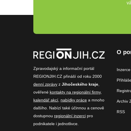
vá
O po
Zpravodajský a informační portál
Inzerce
REGIONJIH.CZ přináší od roku 2000
Přihláš
denní zprávy
z
Jihočeského kraje
,
Registr
ověřené
kontakty na regionální firmy
,
kalendář akcí
,
nabídky práce
a mnoho
Archiv 
dalšího. Nabízí také účinnou a cenově
RSS
dostupnou
regionální inzerci
pro
podnikatele i jednotlivce.