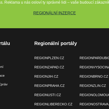
s. Reklama u nás osloví ty správné lidi – vaše budoucí zákazní
REGIONÁLNÍ INZERCE
rtálu
Regionální portály
REGIONPLZEN.CZ
REGIONPARDUBI
ení
REGIONZAPAD.CZ
REGIONVYSOCIN
ace
REGIONJIH.CZ
REGIONBRNO.CZ
Zpráv
REGIONPRAHA.CZ
REGIONZLIN.CZ
REGIONUSTI.CZ
REGIONOLOMOU
REGIONLIBERECKO.CZ
REGIONOSTRAVA