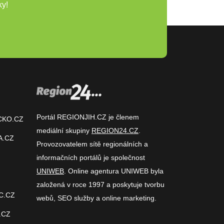
ky!
Portál REGIONJIH.CZ je členem
CKO.CZ
mediální skupiny
REGION24.CZ
.
A.CZ
Provozovatelem sítě regionálních a
informačních portálů je společnost
UNIWEB
. Online agentura UNIWEB byla
založená v roce 1997 a poskytuje tvorbu
C.CZ
webů, SEO služby a online marketing.
.CZ