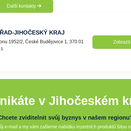
Další kontakty
ŘAD-JIHOČESKÝ KRAJ
onu 1952/2, České Budějovice 1, 370 01
Zobrazit
.5
nikáte v Jihočeském kr
Chcete zviditelnit svůj byznys v našem regionu
j e-mail a my vám zašleme nabídku inzertních produktů šitou n