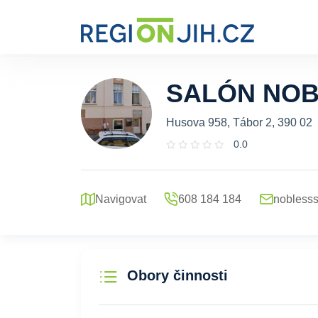
SALÓN NO
Husova 958, Tábor 2, 390 02
0.0
Navigovat
608 184 184
nobless
Obory činnosti