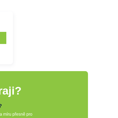
aji?
?
a míru přesně pro