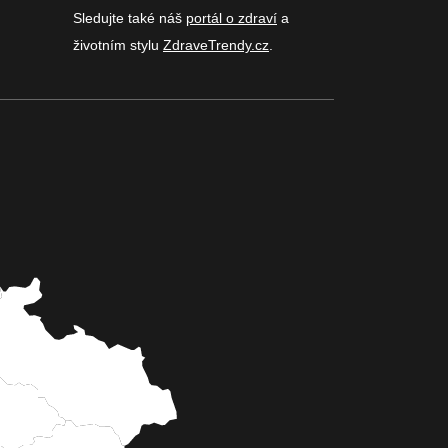
Sledujte také náš
portál o zdraví
a
životním stylu
ZdraveTrendy.cz
.