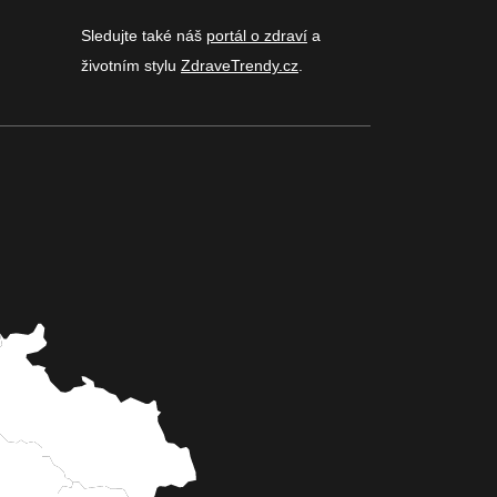
Sledujte také náš
portál o zdraví
a
životním stylu
ZdraveTrendy.cz
.