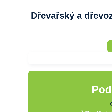
Dřevařský a dřevo
Pod
Zanechte nám svů