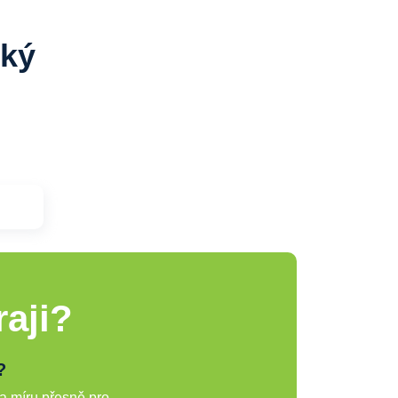
ský
aji?
?
a míru přesně pro