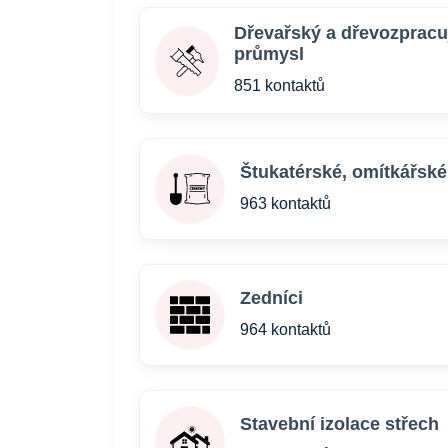
Dřevařský a dřevozpracuj
průmysl
851 kontaktů
Štukatérské, omítkářské
963 kontaktů
Zedníci
964 kontaktů
Stavební izolace střech