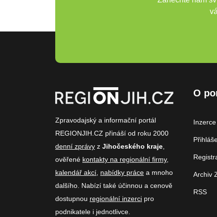
vá
O po
Zpravodajský a informační portál
Inzerce
REGIONJIH.CZ přináší od roku 2000
Přihláš
denní zprávy
z
Jihočeského kraje
,
Registr
ověřené
kontakty na regionální firmy
,
kalendář akcí
,
nabídky práce
a mnoho
Archiv 
dalšího. Nabízí také účinnou a cenově
RSS
dostupnou
regionální inzerci
pro
podnikatele i jednotlivce.