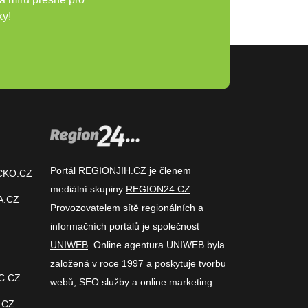
ky!
Portál REGIONJIH.CZ je členem
CKO.CZ
mediální skupiny
REGION24.CZ
.
A.CZ
Provozovatelem sítě regionálních a
informačních portálů je společnost
UNIWEB
. Online agentura UNIWEB byla
založená v roce 1997 a poskytuje tvorbu
C.CZ
webů, SEO služby a online marketing.
.CZ