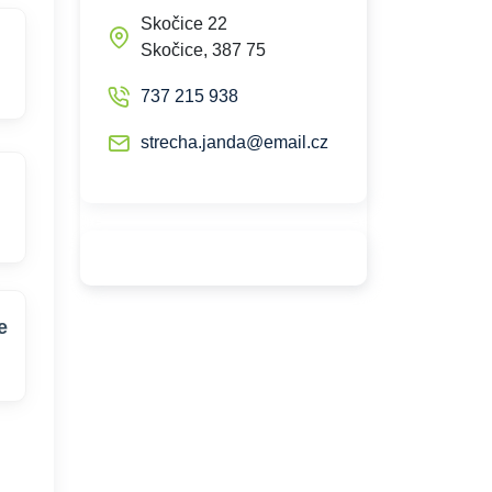
Skočice 22
Skočice, 387 75
737 215 938
strecha.janda@email.cz
e