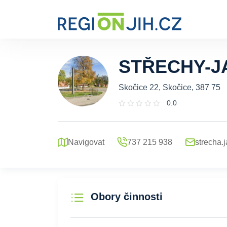
STŘECHY-J
Skočice 22, Skočice, 387 75
0.0
Navigovat
737 215 938
strecha.
Obory činnosti