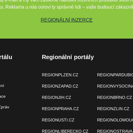
s. Reklama u nás osloví ty správné lidi – vaše budoucí zákazní
REGIONÁLNÍ INZERCE
rtálu
Regionální portály
REGIONPLZEN.CZ
REGIONPARDUBI
ení
REGIONZAPAD.CZ
REGIONVYSOCIN
ace
REGIONJIH.CZ
REGIONBRNO.CZ
Zpráv
REGIONPRAHA.CZ
REGIONZLIN.CZ
REGIONUSTI.CZ
REGIONOLOMOU
REGIONLIBERECKO.CZ
REGIONOSTRAVA