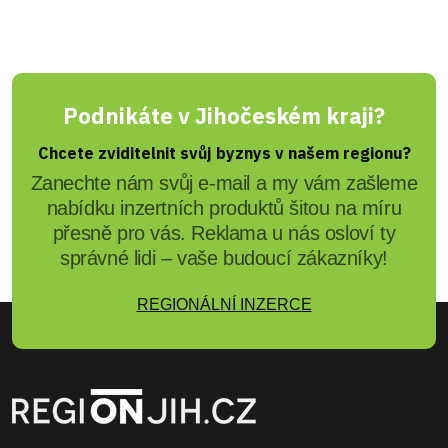
Podnikáte v Jihočeském kraji?
Chcete zviditelnit svůj byznys v našem regionu?
Zanechte nám svůj e-mail a my vám zašleme
nabídku inzertních produktů šitou na míru
přesně pro vás. Reklama u nás osloví ty
správné lidi – vaše budoucí zákazníky!
REGIONÁLNÍ INZERCE