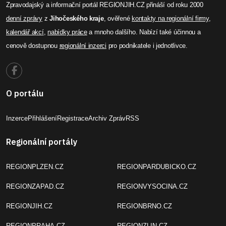
Zpravodajský a informační portál REGIONJIH.CZ přináší od roku 2000
denní zprávy
z
Jihočeského kraje
, ověřené
kontakty na regionální firmy
,
kalendář akcí
,
nabídky práce
a mnoho dalšího. Nabízí také účinnou a
cenově dostupnou
regionální inzerci
pro podnikatele i jednotlivce.
O portálu
Inzerce
Přihlášení
Registrace
Archiv Zpráv
RSS
Regionální portály
REGIONPLZEN.CZ
REGIONPARDUBICKO.CZ
REGIONZAPAD.CZ
REGIONVYSOCINA.CZ
REGIONJIH.CZ
REGIONBRNO.CZ
REGIONPRAHA.CZ
REGIONZLIN.CZ