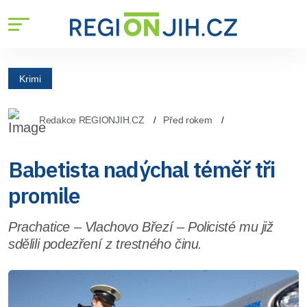
Krimi
Redakce REGIONJIH.CZ
Před rokem
Babetista nadýchal téměř tři
promile
Prachatice – Vlachovo Březí – Policisté mu již
sdělili podezření z trestného činu.