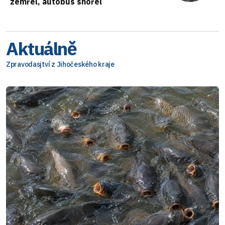
zemřel, autobus shořel
Aktuálně
Zpravodasjtví z Jihočeského kraje