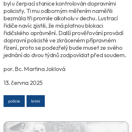
byl u čerpací stanice kontrolován dopravními
policisty. Ti mu odborným měřením naměřili
bezmála tři promile alkoholu v dechu. Lustrací
řidiče navíc zjistili, že má platnou blokaci
řidičského oprávnění. Další prověřování provádí
dopravní policisté ve zkráceném přípravném
řízení, proto se podezřelý bude muset ze svého
jednání do dvou týdnů zodpovídat před soudem.
por. Bc. Martina Joklová
13. června 2025
policie
krimi