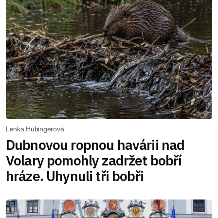
Lenka Hubingerová
Dubnovou ropnou havárii nad
Volary pomohly zadržet bobří
hráze. Uhynuli tři bobři