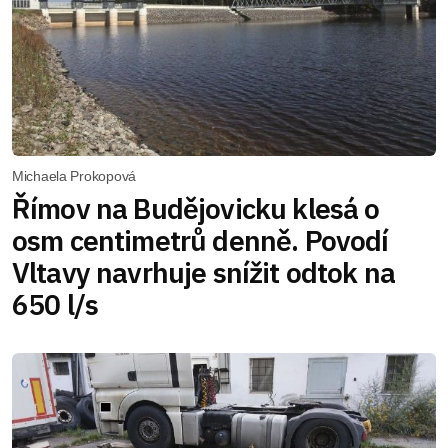
Michaela Prokopová
Římov na Budějovicku klesá o
osm centimetrů denně. Povodí
Vltavy navrhuje snížit odtok na
650 l/s