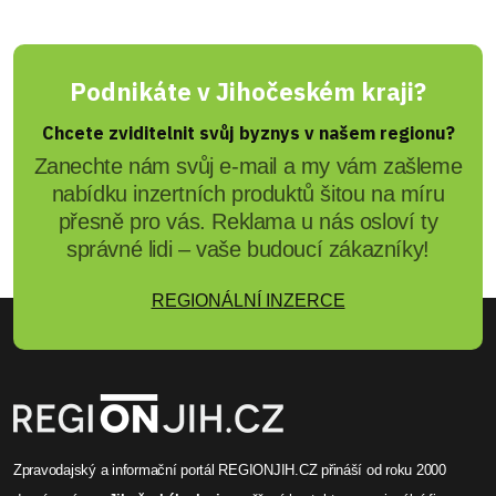
Podnikáte v Jihočeském kraji?
Chcete zviditelnit svůj byznys v našem regionu?
Zanechte nám svůj e-mail a my vám zašleme
nabídku inzertních produktů šitou na míru
přesně pro vás. Reklama u nás osloví ty
správné lidi – vaše budoucí zákazníky!
REGIONÁLNÍ INZERCE
Zpravodajský a informační portál REGIONJIH.CZ přináší od roku 2000