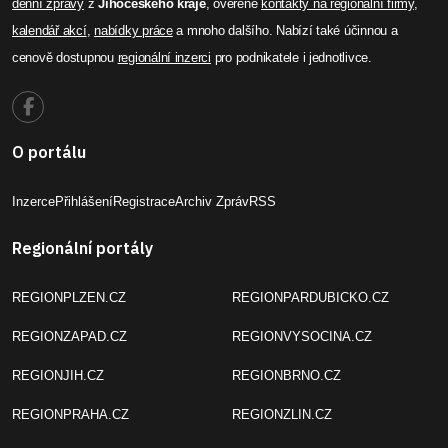
denní zprávy
z
Jihočeského kraje
, ověřené
kontakty na regionální firmy
,
kalendář akcí
,
nabídky práce
a mnoho dalšího. Nabízí také účinnou a
cenově dostupnou
regionální inzerci
pro podnikatele i jednotlivce.
O portálu
Inzerce
Přihlášení
Registrace
Archiv Zpráv
RSS
Regionální portály
REGIONPLZEN.CZ
REGIONPARDUBICKO.CZ
REGIONZAPAD.CZ
REGIONVYSOCINA.CZ
REGIONJIH.CZ
REGIONBRNO.CZ
REGIONPRAHA.CZ
REGIONZLIN.CZ