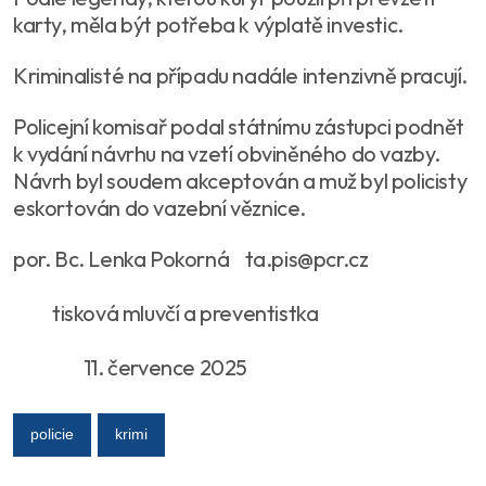
karty, měla být potřeba k výplatě investic.
Kriminalisté na případu nadále intenzivně pracují.
Policejní komisař podal státnímu zástupci podnět
k vydání návrhu na vzetí obviněného do vazby.
Návrh byl soudem akceptován a muž byl policisty
eskortován do vazební věznice.
por. Bc. Lenka Pokorná ta.pis@pcr.cz
tisková mluvčí a preventistka
11. července 2025
policie
krimi