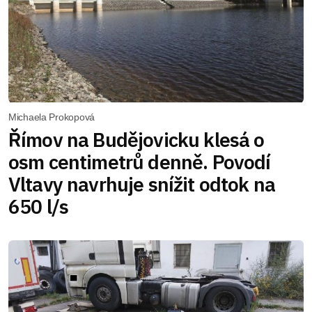
Michaela Prokopová
Římov na Budějovicku klesá o
osm centimetrů denně. Povodí
Vltavy navrhuje snížit odtok na
650 l/s