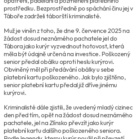
opatření, padělání a pozměnění platebního
prostředku. Bezprostředně po spáchání činu jej v
Táboře zadrželi táborští kriminalisté.
Muž je viněn z toho, že dne 9. července 2025 na
žádost dosud neznámého pachatele jel do
Tábora jako kurýr vyzvednout hotovost, která
měla být údajně určená na investice. Poškozený
senior předal obálku oproti heslu kurýrovi.
Obviněný měl při předávání obálky u sebe
platební kartu poškozeného. Jak bylo zjištěno,
senior platební kartu předal již dříve jinému
kurýrovi.
Kriminalisté dále zjistili, že uvedený mladý cizinec
den před tím, opět na žádost dosud neznámého
pachatele, jel na Zlínsko převzít jako kurýr
platební kartu dalšího poškozeného seniora.
Podle legendy, kterou kurýr použil při převzetí