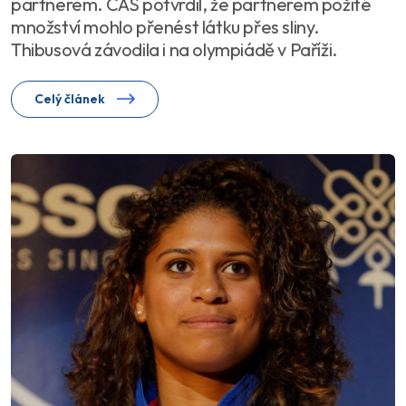
partnerem. CAS potvrdil, že partnerem požité
množství mohlo přenést látku přes sliny.
Thibusová závodila i na olympiádě v Paříži.
Celý článek