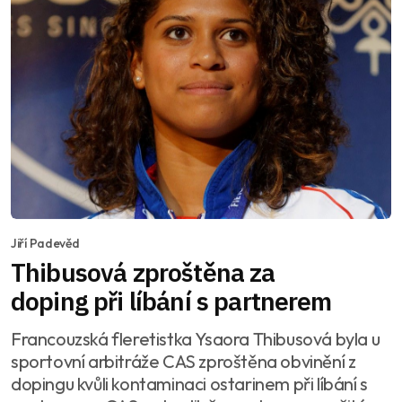
Jiří Padevěd
Thibusová zproštěna za
doping při líbání s partnerem
Francouzská fleretistka Ysaora Thibusová byla u
sportovní arbitráže CAS zproštěna obvinění z
dopingu kvůli kontaminaci ostarinem při líbání s