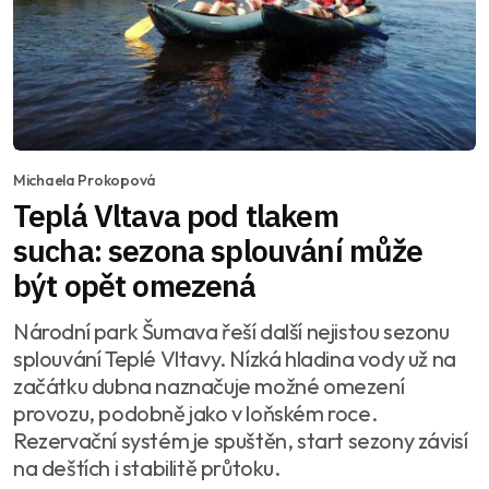
Michaela Prokopová
Teplá Vltava pod tlakem
sucha: sezona splouvání může
být opět omezená
Národní park Šumava řeší další nejistou sezonu
splouvání Teplé Vltavy. Nízká hladina vody už na
začátku dubna naznačuje možné omezení
provozu, podobně jako v loňském roce.
Rezervační systém je spuštěn, start sezony závisí
na deštích i stabilitě průtoku.