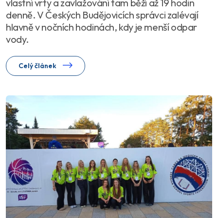
vlastní vrty a zavlažování tam běží až 19 hodin
denně. V Českých Budějovicích správci zalévají
hlavně v nočních hodinách, kdy je menší odpar
vody.
Celý článek