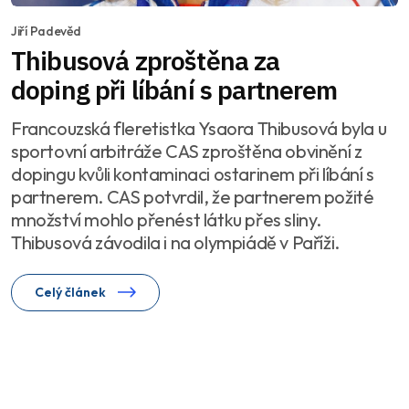
Jiří Padevěd
Thibusová zproštěna za
doping při líbání s partnerem
Francouzská fleretistka Ysaora Thibusová byla u
sportovní arbitráže CAS zproštěna obvinění z
dopingu kvůli kontaminaci ostarinem při líbání s
partnerem. CAS potvrdil, že partnerem požité
množství mohlo přenést látku přes sliny.
Thibusová závodila i na olympiádě v Paříži.
Celý článek