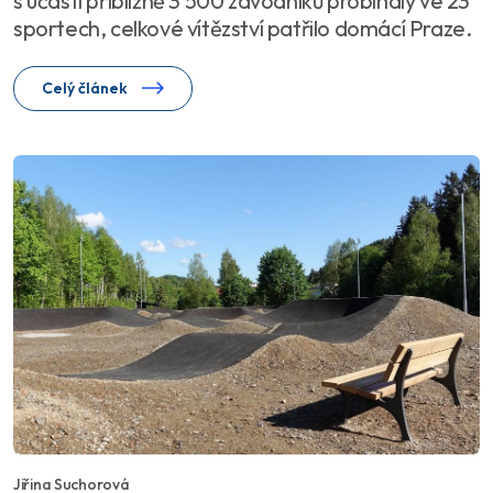
s účastí přibližně 3 500 závodníků probíhaly ve 23
sportech, celkové vítězství patřilo domácí Praze.
Celý článek
Jiřina Suchorová