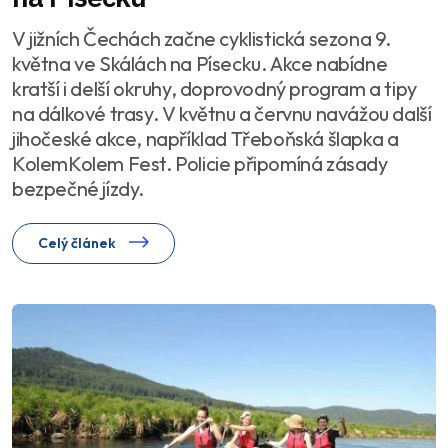
V jižních Čechách začne cyklistická sezona 9.
května ve Skálách na Písecku. Akce nabídne
kratší i delší okruhy, doprovodný program a tipy
na dálkové trasy. V květnu a červnu navážou další
jihočeské akce, například Třeboňská šlapka a
KolemKolem Fest. Policie připomíná zásady
bezpečné jízdy.
Celý článek