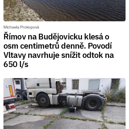
Michaela Prokopová
Římov na Budějovicku klesá o
osm centimetrů denně. Povodí
Vltavy navrhuje snížit odtok na
650 l/s