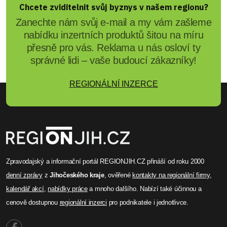
Chcete zviditelnit svůj byznys v našem regionu?
Zanechte nám svůj e-mail a my vám zašleme
nabídku inzertních produktů šitou na míru
přesně pro vás. Reklama u nás osloví ty
správné lidi – vaše budoucí zákazníky!
REGIONÁLNÍ INZERCE
Zpravodajský a informační portál REGIONJIH.CZ přináší od roku 2000
denní zprávy
z
Jihočeského kraje
, ověřené
kontakty na regionální firmy
,
kalendář akcí
,
nabídky práce
a mnoho dalšího. Nabízí také účinnou a
cenově dostupnou
regionální inzerci
pro podnikatele i jednotlivce.