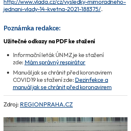
http://www.vlada.cz/cz/vysledky-mimoradneho-
jednani-vlady-14-kvetna-2021-188375/
.
Poznámka redakce:
Užitečné odkazy na PDF ke stažení
Informační leták ÚNMZ je ke stažení
zde:
Mám správný respirátor
Manuál jak se chránit před koronavirem
COVID19 ke stažení zde:
Dezinfekce a
manuál jak se chránit před koronavirem
Zdroj:
REGIONPRAHA.CZ