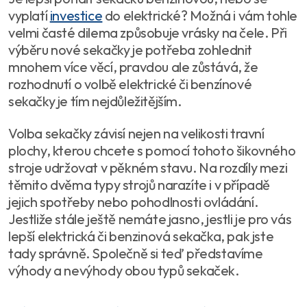
vyplatí
investice
do elektrické? Možná i vám tohle
velmi časté dilema způsobuje vrásky na čele. Při
výběru nové sekačky je potřeba zohlednit
mnohem více věcí, pravdou ale zůstává, že
rozhodnutí o volbě elektrické či benzínové
sekačky je tím nejdůležitějším.
Volba sekačky závisí nejen na velikosti travní
plochy, kterou chcete s pomocí tohoto šikovného
stroje udržovat v pěkném stavu. Na rozdíly mezi
těmito dvěma typy strojů narazíte i v případě
jejich spotřeby nebo pohodlnosti ovládání.
Jestliže stále ještě nemáte jasno, jestli je pro vás
lepší elektrická či benzinová sekačka, pak jste
tady správně. Společně si teď představíme
výhody a nevýhody obou typů sekaček.