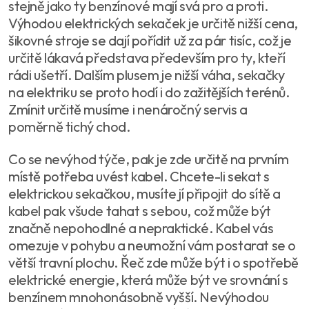
stejně jako ty benzínové mají svá pro a proti.
Výhodou elektrických sekaček je určitě nižší cena,
šikovné stroje se dají pořídit už za pár tisíc, což je
určitě lákavá představa především pro ty, kteří
rádi ušetří. Dalším plusem je nižší váha, sekačky
na elektriku se proto hodí i do zažitějších terénů.
Zmínit určitě musíme i nenáročný servis a
poměrně tichý chod.
Co se nevýhod týče, pak je zde určitě na prvním
místě potřeba uvést kabel. Chcete-li sekat s
elektrickou sekačkou, musíte jí připojit do sítě a
kabel pak všude tahat s sebou, což může být
značně nepohodlné a nepraktické. Kabel vás
omezuje v pohybu a neumožní vám postarat se o
větší travní plochu. Řeč zde může být i o spotřebě
elektrické energie, která může být ve srovnání s
benzínem mnohonásobně vyšší. Nevýhodou