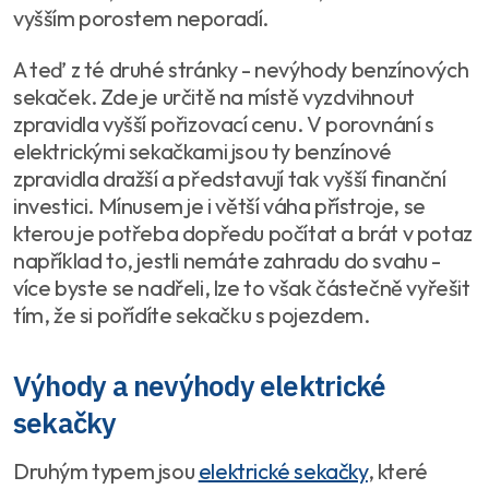
vyšším porostem neporadí.
A teď z té druhé stránky - nevýhody benzínových
sekaček. Zde je určitě na místě vyzdvihnout
zpravidla vyšší pořizovací cenu. V porovnání s
elektrickými sekačkami jsou ty benzínové
zpravidla dražší a představují tak vyšší finanční
investici. Mínusem je i větší váha přístroje, se
kterou je potřeba dopředu počítat a brát v potaz
například to, jestli nemáte zahradu do svahu -
více byste se nadřeli, lze to však částečně vyřešit
tím, že si pořídíte sekačku s pojezdem.
Výhody a nevýhody elektrické
sekačky
Druhým typem jsou
elektrické sekačky
, které