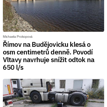
Michaela Prokopová
Římov na Budějovicku klesá o
osm centimetrů denně. Povodí
Vltavy navrhuje snížit odtok na
650 l/s