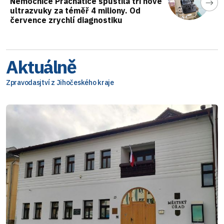
Nemocnice Prachatice spustila tři nové
ultrazvuky za téměř 4 miliony. Od
července zrychlí diagnostiku
Aktuálně
Zpravodasjtví z Jihočeského kraje