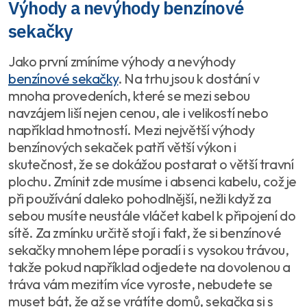
Výhody a nevýhody benzínové
sekačky
Jako první zmíníme výhody a nevýhody
benzínové sekačky
. Na trhu jsou k dostání v
mnoha provedeních, které se mezi sebou
navzájem liší nejen cenou, ale i velikostí nebo
například hmotností. Mezi největší výhody
benzínových sekaček patří větší výkon i
skutečnost, že se dokážou postarat o větší travní
plochu. Zmínit zde musíme i absenci kabelu, což je
při používání daleko pohodlnější, nežli když za
sebou musíte neustále vláčet kabel k připojení do
sítě. Za zmínku určitě stojí i fakt, že si benzínové
sekačky mnohem lépe poradí i s vysokou trávou,
takže pokud například odjedete na dovolenou a
tráva vám mezitím více vyroste, nebudete se
muset bát, že až se vrátíte domů, sekačka si s