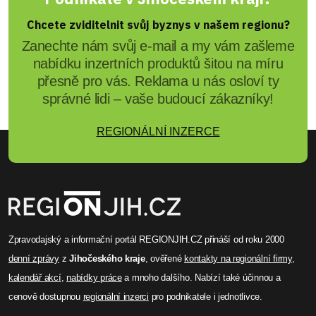
Chcete zviditelnit svůj byznys v našem regionu?
Zanechte nám svůj e-mail a my vám zašleme
nabídku inzertních produktů šitou na míru
přesně pro vás. Reklama u nás osloví ty
správné lidi – vaše budoucí zákazníky!
REGIONÁLNÍ INZERCE
Zpravodajský a informační portál REGIONJIH.CZ přináší od roku 2000
denní zprávy
z
Jihočeského kraje
, ověřené
kontakty na regionální firmy
,
kalendář akcí
,
nabídky práce
a mnoho dalšího. Nabízí také účinnou a
cenově dostupnou
regionální inzerci
pro podnikatele i jednotlivce.