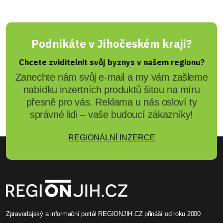
Podnikáte v Jihočeském kraji?
Chcete zviditelnit svůj byznys v našem regionu?
Zanechte nám svůj e-mail a my vám zašleme
nabídku inzertních produktů šitou na míru
přesně pro vás. Reklama u nás osloví ty
správné lidi – vaše budoucí zákazníky!
REGIONÁLNÍ INZERCE
Zpravodajský a informační portál REGIONJIH.CZ přináší od roku 2000