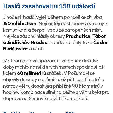
Hasiči zasahovali u 150 událostí
Jihočeští hasiči vyjeli během pondělí ke zhruba
150 událostem
. Nejčastěji odstraňovali stromy z
komunikací a čerpali vodu ze zatopených míst.
Nejvíce zásahů hlásily okresy
Prachatice, Tábor
a Jindřichův Hradec
. Bouřky zasáhly také
České
Budějovice
a okolí.
Meteorologové upozornili, že během krátké
doby mohlo na některých místech spadnout až
kolem
60 milimetrů
srážek. V Pošumaví se
objevily i kroupy o průměru až pěti centimetrů a
nárazy větru dosahující přibližně 90 kilometrů v
hodině. Kombinace silného deště a větru byla pro
dopravu na Šumavě největší komplikací.