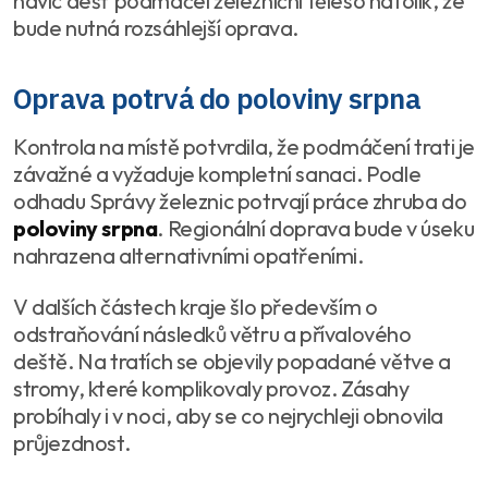
navíc déšť podmáčel železniční těleso natolik, že
bude nutná rozsáhlejší oprava.
Oprava potrvá do poloviny srpna
Kontrola na místě potvrdila, že podmáčení trati je
závažné a vyžaduje kompletní sanaci. Podle
odhadu Správy železnic potrvají práce zhruba do
poloviny srpna
. Regionální doprava bude v úseku
nahrazena alternativními opatřeními.
V dalších částech kraje šlo především o
odstraňování následků větru a přívalového
deště. Na tratích se objevily popadané větve a
stromy, které komplikovaly provoz. Zásahy
probíhaly i v noci, aby se co nejrychleji obnovila
průjezdnost.