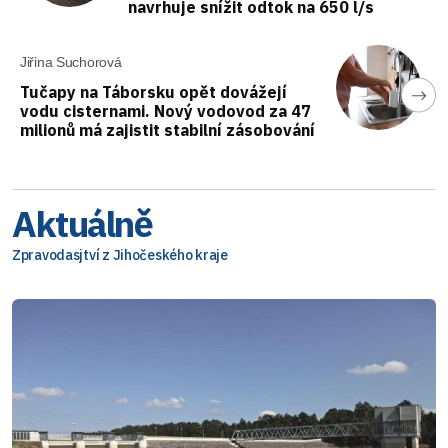
navrhuje snížit odtok na 650 l/s
Jiřina Suchorová
Tučapy na Táborsku opět dovážejí
vodu cisternami. Nový vodovod za 47
milionů má zajistit stabilní zásobování
Aktuálně
Zpravodasjtví z Jihočeského kraje