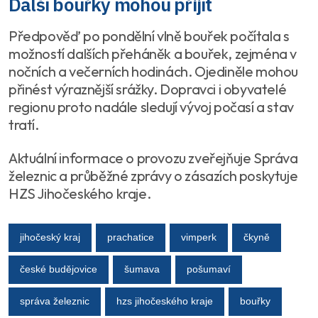
Další bouřky mohou přijít
Předpověď po pondělní vlně bouřek počítala s
možností dalších přeháněk a bouřek, zejména v
nočních a večerních hodinách. Ojediněle mohou
přinést výraznější srážky. Dopravci i obyvatelé
regionu proto nadále sledují vývoj počasí a stav
tratí.
Aktuální informace o provozu zveřejňuje Správa
železnic a průběžné zprávy o zásazích poskytuje
HZS Jihočeského kraje.
jihočeský kraj
prachatice
vimperk
čkyně
české budějovice
šumava
pošumaví
správa železnic
hzs jihočeského kraje
bouřky