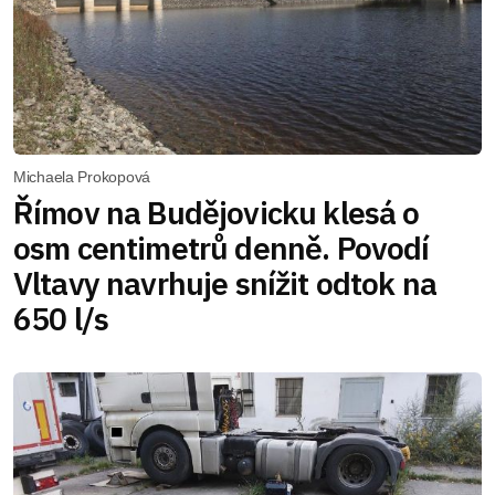
Michaela Prokopová
Římov na Budějovicku klesá o
osm centimetrů denně. Povodí
Vltavy navrhuje snížit odtok na
650 l/s