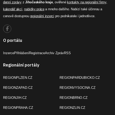
denní zprávy
z
Jihočeského kraje
, ověřené
kontakty na regionální firmy
,
kalendář akcí
,
nabídky práce
a mnoho dalšího. Nabízí také účinnou a
cenově dostupnou
regionální inzerci
pro podnikatele i jednotlivce.
O portálu
Inzerce
Přihlášení
Registrace
Archiv Zpráv
RSS
Regionální portály
REGIONPLZEN.CZ
REGIONPARDUBICKO.CZ
REGIONZAPAD.CZ
REGIONVYSOCINA.CZ
REGIONJIH.CZ
REGIONBRNO.CZ
REGIONPRAHA.CZ
REGIONZLIN.CZ