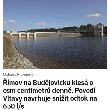
Michaela Prokopová
Římov na Budějovicku klesá o
osm centimetrů denně. Povodí
Vltavy navrhuje snížit odtok na
650 l/s