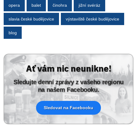
opera
balet
činohra
jižní svéráz
slavia české budějovice
výstaviště české budějovice
blog
Ať vám nic neunikne!
Sledujte denní zprávy z vašeho regionu
na našem Facebooku.
Sledovat na Facebooku