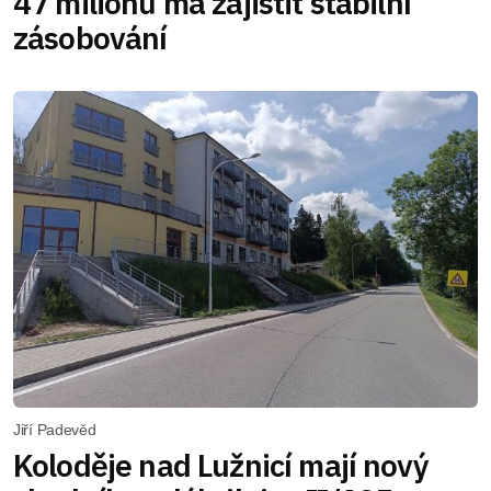
47 milionů má zajistit stabilní
zásobování
Jiří Padevěd
Koloděje nad Lužnicí mají nový