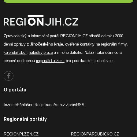
Zpravodajský a informační portál REGIONJIH.CZ přináší od roku 2000
denní zprávy
z
Jihočeského kraje
, ověřené
kontakty na regionální firmy
,
kalendář akcí
,
nabídky práce
a mnoho dalšího. Nabízí také účinnou a
cenově dostupnou
regionální inzerci
pro podnikatele i jednotlivce.
O portálu
Inzerce
Přihlášení
Registrace
Archiv Zpráv
RSS
Regionální portály
REGIONPLZEN.CZ
REGIONPARDUBICKO.CZ