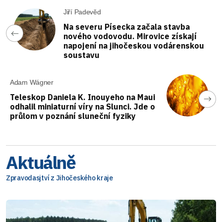
Jiří Padevěd
Na severu Písecka začala stavba
nového vodovodu. Mirovice získají
napojení na jihočeskou vodárenskou
soustavu
Adam Wágner
Teleskop Daniela K. Inouyeho na Maui
odhalil miniaturní víry na Slunci. Jde o
průlom v poznání sluneční fyziky
Aktuálně
Zpravodasjtví z Jihočeského kraje