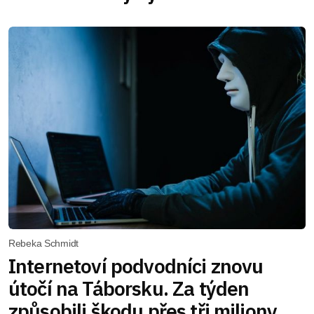
Rebeka Schmidt
Internetoví podvodníci znovu
útočí na Táborsku. Za týden
způsobili škodu přes tři miliony