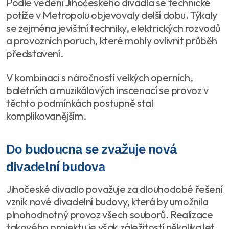
Podle vedení Jihočeského divadla se technické
potíže v Metropolu objevovaly delší dobu. Týkaly
se zejména jevištní techniky, elektrických rozvodů
a provozních poruch, které mohly ovlivnit průběh
představení.
V kombinaci s náročností velkých operních,
baletních a muzikálových inscenací se provoz v
těchto podmínkách postupně stal
komplikovanějším.
Do budoucna se zvažuje nová
divadelní budova
Jihočeské divadlo považuje za dlouhodobé řešení
vznik nové divadelní budovy, která by umožnila
plnohodnotný provoz všech souborů. Realizace
takového projektu je však záležitostí několika let.