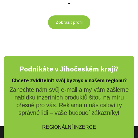
-
Zobrazit profil
Podnikáte v Jihočeském kraji?
Chcete zviditelnit svůj byznys v našem regionu?
Zanechte nám svůj e-mail a my vám zašleme
nabídku inzertních produktů šitou na míru
přesně pro vás. Reklama u nás osloví ty
správné lidi – vaše budoucí zákazníky!
REGIONÁLNÍ INZERCE