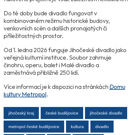
Do té doby bude divadlo fungovat v
kombinovaném režimu historické budovy,
venkovních scén a dalších pronajatých či
příležitostných prostor.
Od 1. ledna 2026 funguje Jihočeské divadlo jako
veřejná kulturní instituce. Soubor zahrnuje
činohru, operu, balet i Malé divadlo a
zaměstnává přibližně 250 lidí.
Více informací je k dispozici na stránkách
Domu
kultury Metropol
.
jihočeský kraj
české budějovice
jihočeské divadlo
metropol české budějovice
kultura
divadlo