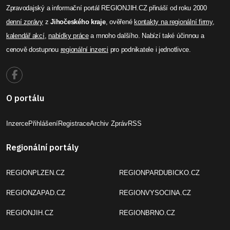
Zpravodajský a informační portál REGIONJIH.CZ přináší od roku 2000
denní zprávy
z
Jihočeského kraje
, ověřené
kontakty na regionální firmy
,
kalendář akcí
,
nabídky práce
a mnoho dalšího. Nabízí také účinnou a
cenově dostupnou
regionální inzerci
pro podnikatele i jednotlivce.
O portálu
Inzerce
Přihlášení
Registrace
Archiv Zpráv
RSS
Regionální portály
REGIONPLZEN.CZ
REGIONPARDUBICKO.CZ
REGIONZAPAD.CZ
REGIONVYSOCINA.CZ
REGIONJIH.CZ
REGIONBRNO.CZ