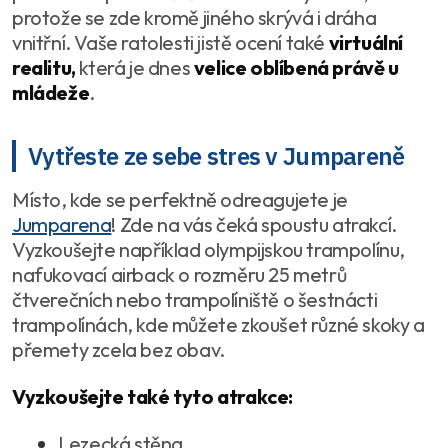
protože se zde kromě jiného skrývá i dráha
vnitřní. Vaše ratolesti jistě ocení také
virtuální
realitu,
která je dnes
velice oblíbená právě u
mládeže
.
Vytřeste ze sebe stres v Jumpareně
Místo, kde se perfektně odreagujete je
Jumparena
! Zde na vás čeká spoustu atrakcí.
Vyzkoušejte například olympijskou trampolínu,
nafukovací airback o rozměru 25 metrů
čtverečních nebo trampolíniště o šestnácti
trampolínách, kde můžete zkoušet různé skoky a
přemety zcela bez obav.
Vyzkoušejte také tyto atrakce:
Lezecká stěna