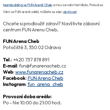
teambuilding ve FUN Areně Cheb
a moc se nám tam líbilo. Pokud se
Vám ve FUN areně zalíbí, můžete se zde i
ubytovat
.
Chcete si prodloužit zdraví? Navštivte zábavní
centrum FUN Arenu Cheb.
FUN Arena Cheb
Potočiště 3, 350 02 Odrava
Tel
.: +420 737 878 891
E-mail
: fun@funarenacheb.cz
Web
:
www.funarenacheb.cz
Facebook
:
FUN Arena Cheb
Instagram
:
fun_arena_cheb
Provozní doba areálu:
Po - Ne 10:00 do 21:00 hod.