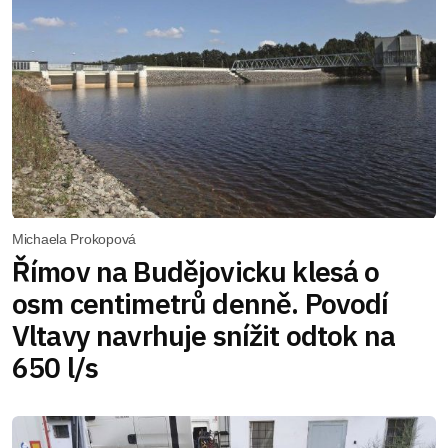
Michaela Prokopová
Římov na Budějovicku klesá o
osm centimetrů denně. Povodí
Vltavy navrhuje snížit odtok na
650 l/s