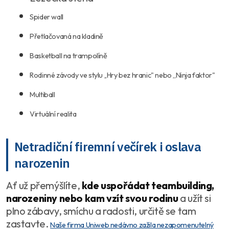
Spider wall
Přetlačovaná na kladině
Basketball na trampolíně
Rodinné závody ve stylu ,,Hry bez hranic" nebo ,,Ninja faktor"
Multiball
Virtuální realita
Netradiční firemní večírek i oslava
narozenin
Ať už přemýšlíte,
kde uspořádat teambuilding,
narozeniny nebo kam vzít svou rodinu
a užít si
plno zábavy, smíchu a radosti, určitě se tam
zastavte.
Naše firma Uniweb nedávno zažila nezapomenutelný