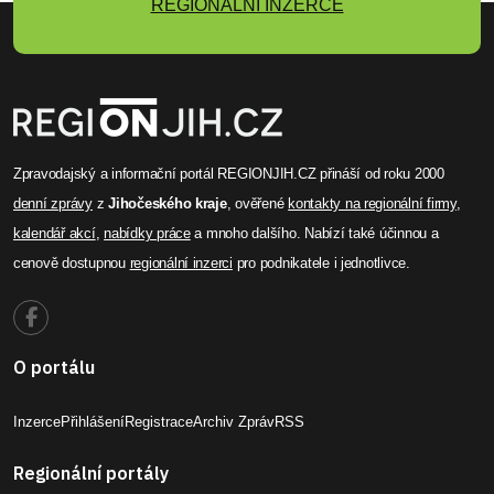
REGIONÁLNÍ INZERCE
Zpravodajský a informační portál REGIONJIH.CZ přináší od roku 2000
denní zprávy
z
Jihočeského kraje
, ověřené
kontakty na regionální firmy
,
kalendář akcí
,
nabídky práce
a mnoho dalšího. Nabízí také účinnou a
cenově dostupnou
regionální inzerci
pro podnikatele i jednotlivce.
O portálu
Inzerce
Přihlášení
Registrace
Archiv Zpráv
RSS
Regionální portály