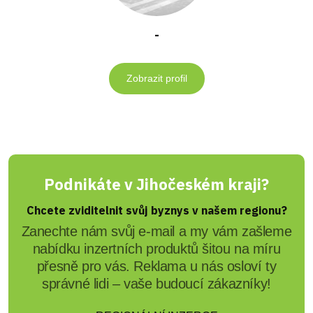
-
Zobrazit profil
Podnikáte v Jihočeském kraji?
Chcete zviditelnit svůj byznys v našem regionu?
Zanechte nám svůj e-mail a my vám zašleme
nabídku inzertních produktů šitou na míru
přesně pro vás. Reklama u nás osloví ty
správné lidi – vaše budoucí zákazníky!