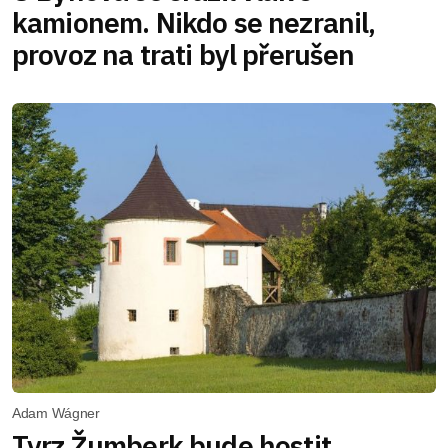
kamionem. Nikdo se nezranil,
provoz na trati byl přerušen
Adam Wágner
Tvrz Žumberk bude hostit