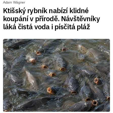
Adam Wágner
Ktišský rybník nabízí klidné
koupání v přírodě. Návštěvníky
láká čistá voda i písčitá pláž