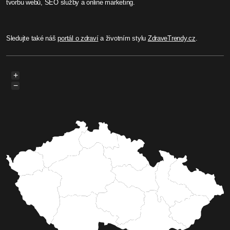
tvorbu webů, SEO služby a online marketing.
Sledujte také náš
portál o zdraví
a životním stylu
ZdraveTrendy.cz
.
+
−