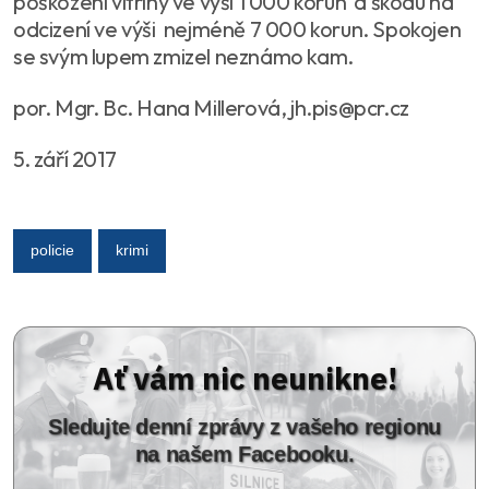
poškození vitríny ve výši 1 000 korun a škodu na
odcizení ve výši nejméně 7 000 korun. Spokojen
se svým lupem zmizel neznámo kam.
por. Mgr. Bc. Hana Millerová, jh.pis@pcr.cz
5. září 2017
policie
krimi
Ať vám nic neunikne!
Sledujte denní zprávy z vašeho regionu
na našem Facebooku.