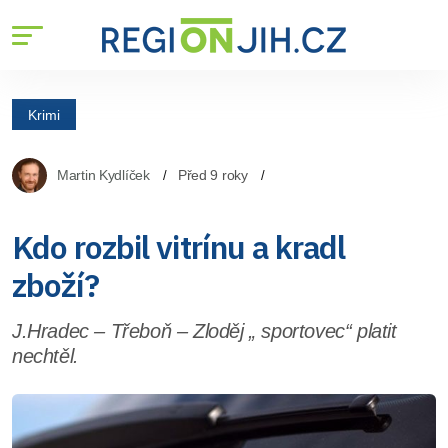
Krimi
Martin Kydlíček
Před 9 roky
Kdo rozbil vitrínu a kradl
zboží?
J.Hradec – Třeboň – Zloděj „ sportovec“ platit
nechtěl.