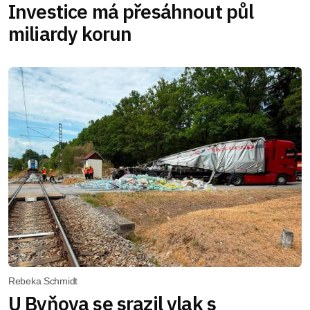
Investice má přesáhnout půl
miliardy korun
Rebeka Schmidt
U Byňova se srazil vlak s