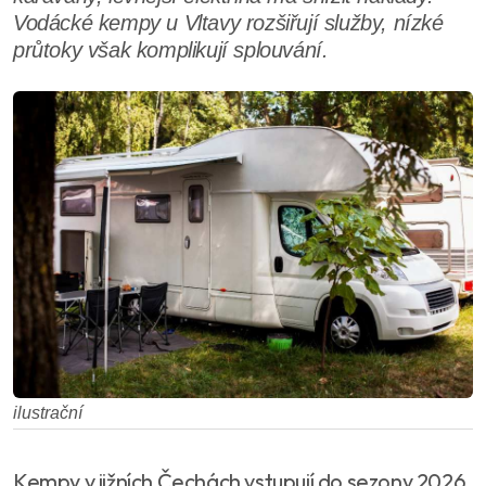
Vodácké kempy u Vltavy rozšiřují služby, nízké
průtoky však komplikují splouvání.
ilustrační
Kempy v jižních Čechách vstupují do sezony 2026