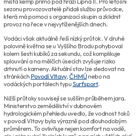
místa kemp přímo pod hrází Lipna II. Pro letošní
sezonu provozovatelé přidali službu průvodce,
která má pomoci s organizací skupin a zklidnit
provoz na řece v nejvytíženějších dnech.
Vodáci však aktuálně řeší nízký průtok. V druhé
polovině května se u Vyššího Brodu pohyboval
kolem šesti kubíků za sekundu, což komplikuje
splouvání a na mělčích úsecích zvyšuje riziko
drhnutí o kameny. Aktuální stav lze sledovat na
stránkách
Povodí Vltavy
,
ČHMÚ
nebo na
vodáckých portálech typu
Surfsport
.
Nižší průtoky souvisejí se sušším průběhem jara.
Ministerstvo zemědělství v dubnovém
hydrologickém přehledu uvedlo, že vodnost toků
v povodí Vltavy byla výrazně pod dlouhodobým
průměrem. To ovlivňuje nejen komfort na vodě,