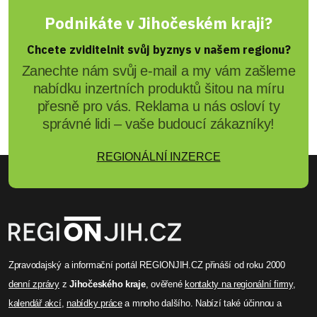
Podnikáte v Jihočeském kraji?
Chcete zviditelnit svůj byznys v našem regionu?
Zanechte nám svůj e-mail a my vám zašleme
nabídku inzertních produktů šitou na míru
přesně pro vás. Reklama u nás osloví ty
správné lidi – vaše budoucí zákazníky!
REGIONÁLNÍ INZERCE
Zpravodajský a informační portál REGIONJIH.CZ přináší od roku 2000
denní zprávy
z
Jihočeského kraje
, ověřené
kontakty na regionální firmy
,
kalendář akcí
,
nabídky práce
a mnoho dalšího. Nabízí také účinnou a