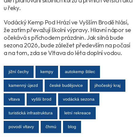
ale i plánování školních kurzů a prvních větších akcí
u řeky.
Vodácký Kemp Pod Hrází ve Vyšším Brodě hlásí,
že zatím převažují školní výpravy. Hlavní nápor se
očekává s příchodem prázdnin. Jak silná bude
sezona 2026, bude záležet především na počasí
a na tom, zda se Vltava do léta doplní vodou.
jižní čechy
kempy
autokemp štilec
kamenný újezd
české budějovice
jihočeský kraj
vltava
vyšší brod
vodácká sezona
turistická infrastruktura
letní rekreace
povodí vltavy
čhmú
blog