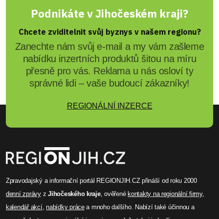
Podnikáte v Jihočeském kraji?
Chcete zviditelnit svůj byznys v našem regionu?
Zanechte nám svůj e-mail a my vám zašleme
nabídku inzertních produktů šitou na míru
přesně pro vás. Reklama u nás osloví ty
správné lidi – vaše budoucí zákazníky!
REGIONÁLNÍ INZERCE
Zpravodajský a informační portál REGIONJIH.CZ přináší od roku 2000
denní zprávy
z
Jihočeského kraje
, ověřené
kontakty na regionální firmy
,
kalendář akcí
,
nabídky práce
a mnoho dalšího. Nabízí také účinnou a