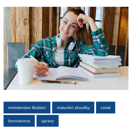
ministerstvo školství
maturitní zkoušky
covid
koronavirus
úpravy