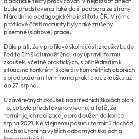
didaktické testy procvičovat. V nejbližších dnech
bude představena také další podpora ze strany
Národního pedagogického institutu ČR. V rámci
profilové části maturity byly také zrušeny
písemné (slohové) práce.
Dále platí, že v profilové školní části zkoušky bude
ředitelům škol umožněno, aby upravili formu
zkoušek, včetně praktických, s přihlédnutím k
situaci na konkrétní škole či v konkrétních oborech
s prodloužením termínu na praktickou zkoušku až
do 27. srpna.
U závěrečných zkoušek na středních školách platí
to, co bylo představeno v lednu, a totiž, že
termín jejich realizace je prodloužen do konce
srpna 2021. Ke stejnému posunu termínů dochází
i u absolutorií na vyšších odborných školách a
konzervatořích.