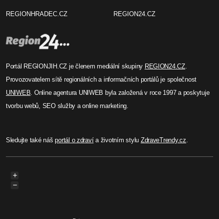
REGIONHRADEC.CZ
REGION24.CZ
Portál REGIONJIH.CZ je členem mediální skupiny
REGION24.CZ
.
Provozovatelem sítě regionálních a informačních portálů je společnost
UNIWEB
. Online agentura UNIWEB byla založená v roce 1997 a poskytuje
tvorbu webů, SEO služby a online marketing.
Sledujte také náš
portál o zdraví
a životním stylu
ZdraveTrendy.cz
.
+
−