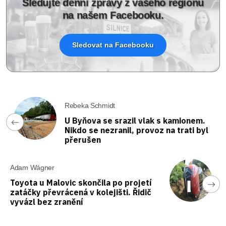
Sledujte denní zprávy z vašeho regionu
na našem Facebooku.
Sledovat na Facebooku
Rebeka Schmidt
U Byňova se srazil vlak s kamionem.
Nikdo se nezranil, provoz na trati byl
přerušen
Adam Wágner
Toyota u Malovic skončila po projetí
zatáčky převrácená v kolejišti. Řidič
vyvázl bez zranění