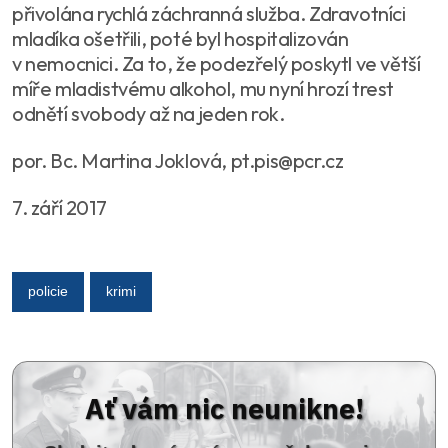
přivolána rychlá záchranná služba. Zdravotníci
mladíka ošetřili, poté byl hospitalizován
v nemocnici. Za to, že podezřelý poskytl ve větší
míře mladistvému alkohol, mu nyní hrozí trest
odnětí svobody až na jeden rok.
por. Bc. Martina Joklová, pt.pis@pcr.cz
7. září 2017
policie
krimi
Ať vám nic neunikne!