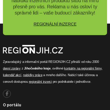
nabídku inzertních produktů šitou na míru
přesně pro vás. Reklama u nás osloví ty
správné lidi – vaše budoucí zákazníky!
REGIONÁLNÍ INZERCE
Zpravodajský a informační portál REGIONJIH.CZ přináší od roku 2000
denní zprávy
z
Jihočeského kraje
, ověřené
kontakty na regionální firmy
,
kalendář akcí
,
nabídky práce
a mnoho dalšího. Nabízí také účinnou a
cenově dostupnou
regionální inzerci
pro podnikatele i jednotlivce.
O portálu