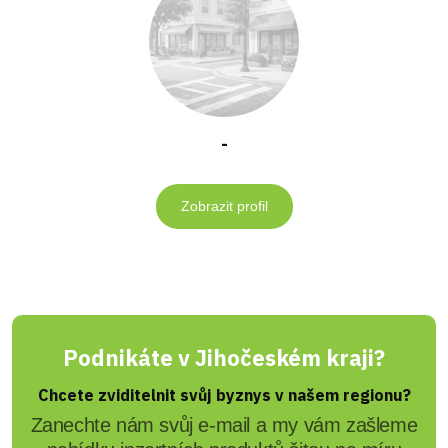
-
Zobrazit profil
Podnikáte v Jihočeském kraji?
Chcete zviditelnit svůj byznys v našem regionu?
Zanechte nám svůj e-mail a my vám zašleme