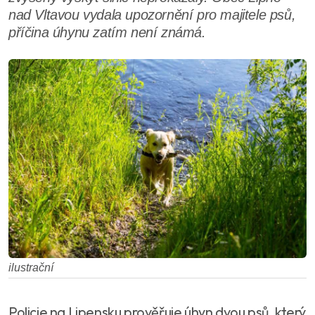
nad Vltavou vydala upozornění pro majitele psů,
příčina úhynu zatím není známá.
ilustrační
Policie na Lipensku prověřuje úhyn dvou psů, který