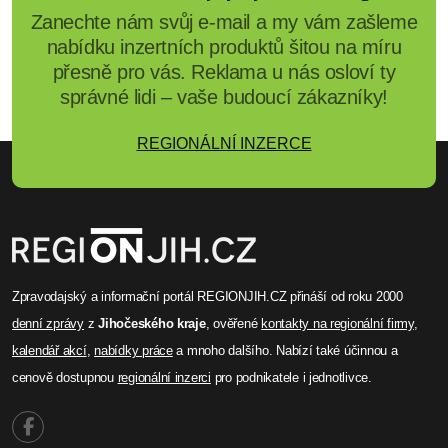
Zanechte nám svůj e-mail a my vám zašleme
nabídku inzertních produktů šitou na míru
přesně pro vás. Reklama u nás osloví ty
správné lidi – vaše budoucí zákazníky!
REGIONÁLNÍ INZERCE
Zpravodajský a informační portál REGIONJIH.CZ přináší od roku 2000
denní zprávy
z
Jihočeského kraje
, ověřené
kontakty na regionální firmy
,
kalendář akcí
,
nabídky práce
a mnoho dalšího. Nabízí také účinnou a
cenově dostupnou
regionální inzerci
pro podnikatele i jednotlivce.