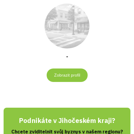
-
Zobrazit profil
Podnikáte v Jihočeském kraji?
Chcete zviditelnit svůj byznys v našem regionu?