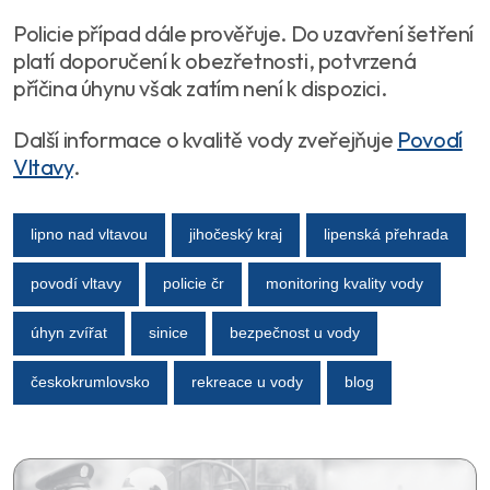
Policie případ dále prověřuje. Do uzavření šetření
platí doporučení k obezřetnosti, potvrzená
příčina úhynu však zatím není k dispozici.
Další informace o kvalitě vody zveřejňuje
Povodí
Vltavy
.
lipno nad vltavou
jihočeský kraj
lipenská přehrada
povodí vltavy
policie čr
monitoring kvality vody
úhyn zvířat
sinice
bezpečnost u vody
českokrumlovsko
rekreace u vody
blog