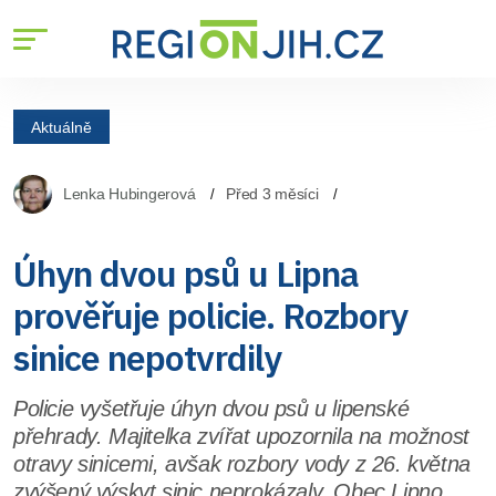
Aktuálně
Lenka Hubingerová
Před 3 měsíci
Úhyn dvou psů u Lipna
prověřuje policie. Rozbory
sinice nepotvrdily
Policie vyšetřuje úhyn dvou psů u lipenské
přehrady. Majitelka zvířat upozornila na možnost
otravy sinicemi, avšak rozbory vody z 26. května
zvýšený výskyt sinic neprokázaly. Obec Lipno