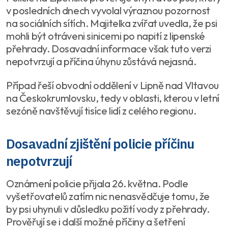
v posledních dnech vyvolal výraznou pozornost
na sociálních sítích. Majitelka zvířat uvedla, že psi
mohli být otráveni sinicemi po napití z lipenské
přehrady. Dosavadní informace však tuto verzi
nepotvrzují a příčina úhynu zůstává nejasná.
Případ řeší obvodní oddělení v Lipně nad Vltavou
na Českokrumlovsku, tedy v oblasti, kterou v letní
sezóně navštěvují tisíce lidí z celého regionu.
Dosavadní zjištění policie příčinu
nepotvrzují
Oznámení policie přijala 26. května. Podle
vyšetřovatelů zatím nic nenasvědčuje tomu, že
by psi uhynuli v důsledku požití vody z přehrady.
Prověřují se i další možné příčiny a šetření