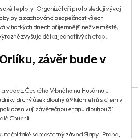
oké teploty. Organizátoři proto sledují vývoj
, aby byla zachována bezpečnost všech
á v horkých dnech příjemnější než ve městě,
výrazně zvyšuje délka jednotlivých etap.
Orlíku, závěr bude v
rů a vede z Českého Vrbného na Husárnu u
dníky druhý úsek dlouhý 69 kilometrů s cílem v
pak absolvují závěrečnou etapu dlouhou 31
alé Chuchli.
kuteční také samostatný závod Slapy–Praha,