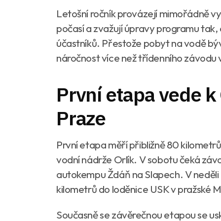
Letošní ročník provázejí mimořádně vys
počasí a zvažují úpravy programu tak
účastníků. Přestože pobyt na vodě býv
náročnost více než třídenního závodu 
První etapa vede k 
Praze
První etapa měří přibližně 80 kilomet
vodní nádrže Orlík. V sobotu čeká závo
autokempu Ždáň na Slapech. V neděli 
kilometrů do loděnice USK v pražské M
Současně se závěrečnou etapou se us