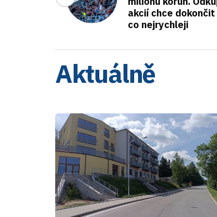
milionu korun. Odk
akcií chce dokončit
co nejrychleji
Aktuálně