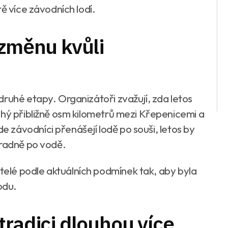
ě více závodních lodí.
 změnu kvůli
druhé etapy. Organizátoři zvažují, zda letos
uhý přibližně osm kilometrů mezi Křepenicemi a
závodníci přenášejí lodě po souši, letos by
hradně po vodě.
lé podle aktuálních podmínek tak, aby byla
odu.
tradici dlouhou více