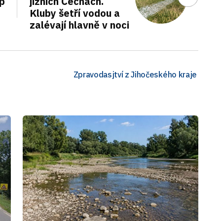
up
jižních Čechách.
Kluby šetří vodou a
zalévají hlavně v noci
Zpravodasjtví z Jihočeského kraje