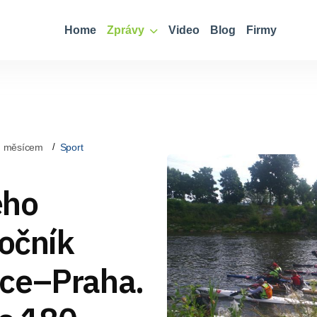
Home
Zprávy
Video
Blog
Firmy
d měsícem
Sport
ého
ročník
ice–Praha.