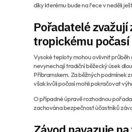
díky kterému bude na řece v neděli ješt
Pořadatelé zvažují
tropickému počasí
Vysoké teploty mohou ovlivnit průběh 
nevynechají tradiční běžecký úsek dlo
Příbramskem. Za běžných podmínek zde 
však kvůli počasí mohli pokračovat vý
O případné úpravě rozhodnou pořadate
zachována bezpečnost účastníků záv
Závod navazuje na 