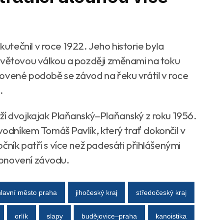
tečnil v roce 1922. Jeho historie byla
světovou válkou a později změnami na toku
ovené podobě se závod na řeku vrátil v roce
.
ží dvojkajak Plaňanský–Plaňanský z roku 1956.
ávodníkem Tomáš Pavlík, který trať dokončil v
čník patří s více než padesáti přihlášenými
obnovení závodu.
hlavní město praha
jihočeský kraj
středočeský kraj
orlík
slapy
budějovice–praha
kanoistika