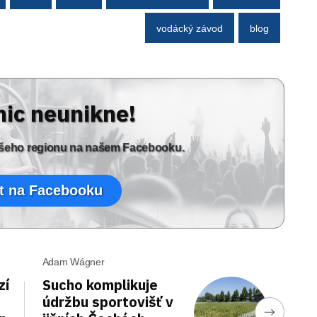
vodácký závod
blog
nic neunikne!
vašeho regionu na našem Facebooku.
t na Facebooku
Adam Wágner
zí
Sucho komplikuje
údržbu sportovišť v