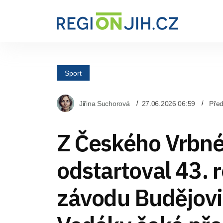
Sport
Jiřina Suchorová
27.06.2026 06:59
Pře
Z Českého Vrbn
odstartoval 43. 
závodu Budějov