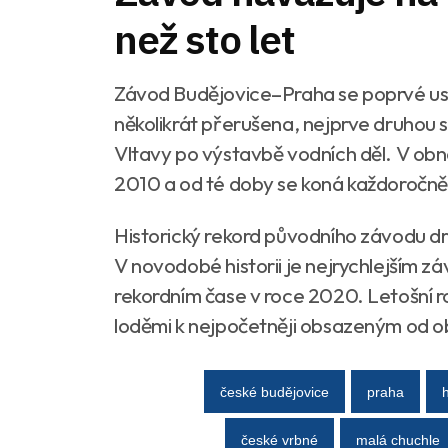
než sto let
Závod Budějovice–Praha se poprvé usku
několikrát přerušena, nejprve druhou 
Vltavy po výstavbě vodních děl. V obn
2010 a od té doby se koná každoročně
Historický rekord původního závodu dr
V novodobé historii je nejrychlejším z
rekordním čase v roce 2020. Letošní ro
loděmi k nejpočetněji obsazeným od 
české budějovice
praha
české vrbné
malá chuchle