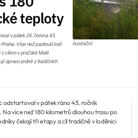
s 180
cké teploty
val v pátek 26. června 43.
ilustrační
Praha. Více než padesát lodí
ů s cílem v pražské Malé
jí úpravu jedné z tradičních
odstartoval v pátek ráno 43. ročník
. Na více než 180 kilometrů dlouhou trasu po
níky čekají tři etapy a cíl tradičně v loděnici