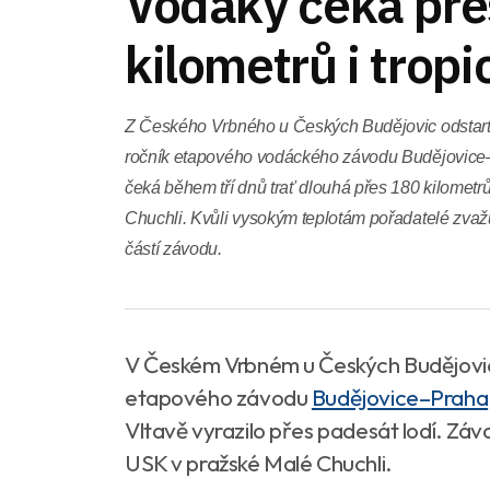
Vodáky čeká pře
kilometrů i tropi
Z Českého Vrbného u Českých Budějovic odstarto
ročník etapového vodáckého závodu Budějovice–
čeká během tří dnů trať dlouhá přes 180 kilometr
Chuchli. Kvůli vysokým teplotám pořadatelé zvažu
částí závodu.
V Českém Vrbném u Českých Budějovic 
etapového závodu
Budějovice–Praha
Vltavě vyrazilo přes padesát lodí. Závod
USK v pražské Malé Chuchli.