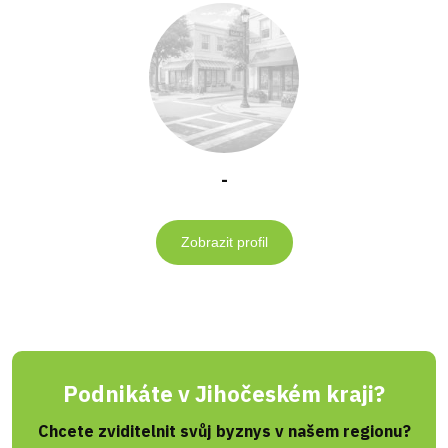
-
Zobrazit profil
Podnikáte v Jihočeském kraji?
Chcete zviditelnit svůj byznys v našem regionu?