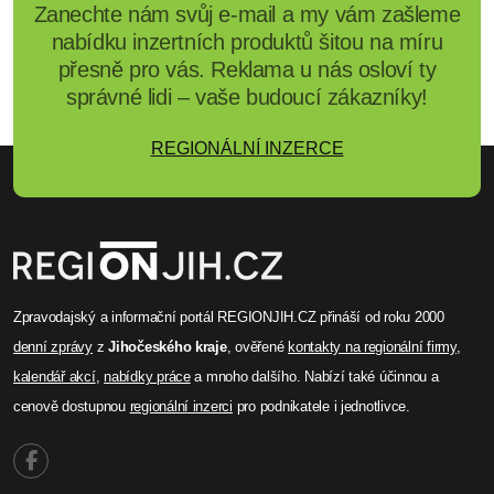
Zanechte nám svůj e-mail a my vám zašleme
nabídku inzertních produktů šitou na míru
přesně pro vás. Reklama u nás osloví ty
správné lidi – vaše budoucí zákazníky!
REGIONÁLNÍ INZERCE
Zpravodajský a informační portál REGIONJIH.CZ přináší od roku 2000
denní zprávy
z
Jihočeského kraje
, ověřené
kontakty na regionální firmy
,
kalendář akcí
,
nabídky práce
a mnoho dalšího. Nabízí také účinnou a
cenově dostupnou
regionální inzerci
pro podnikatele i jednotlivce.