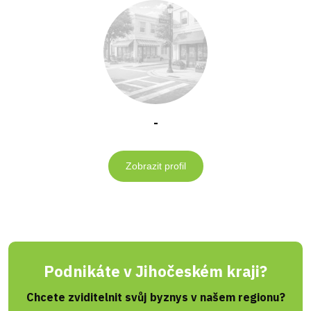
-
Zobrazit profil
Podnikáte v Jihočeském kraji?
Chcete zviditelnit svůj byznys v našem regionu?