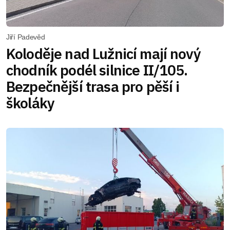
Jiří Padevěd
Koloděje nad Lužnicí mají nový
chodník podél silnice II/105.
Bezpečnější trasa pro pěší i
školáky