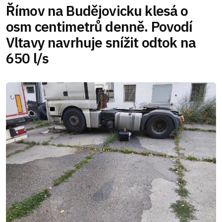
Římov na Budějovicku klesá o
osm centimetrů denně. Povodí
Vltavy navrhuje snížit odtok na
650 l/s