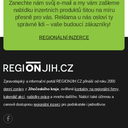
Zanechte nám svůj e-mail a my vám zašleme
nabídku inzertních produktů šitou na míru
přesně pro vás. Reklama u nás osloví ty
správné lidi – vaše budoucí zákazníky!
REGIONÁLNÍ INZERCE
Zpravodajský a informační portál REGIONJIH.CZ přináší od roku 2000
denní zprávy
z
Jihočeského kraje
, ověřené
kontakty na regionální firmy
,
kalendář akcí
,
nabídky práce
a mnoho dalšího. Nabízí také účinnou a
cenově dostupnou
regionální inzerci
pro podnikatele i jednotlivce.