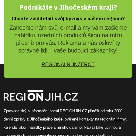
Podnikáte v Jihočeském kraji?
Chcete zviditelnit svůj byznys v našem regionu?
Zanechte nám svůj e-mail a my vám zašleme
nabídku inzertních produktů šitou na míru
přesně pro vás. Reklama u nás osloví ty
správné lidi – vaše budoucí zákazníky!
REGIONÁLNÍ INZERCE
Zpravodajský a informační portál REGIONJIH.CZ přináší od roku 2000
denní zprávy
z
Jihočeského kraje
, ověřené
kontakty na regionální firmy
,
kalendář akcí
,
nabídky práce
a mnoho dalšího. Nabízí také účinnou a
cenově dostupnou
regionální inzerci
pro podnikatele i jednotlivce.