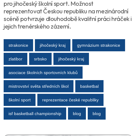
pro jihočeský školní sport. Možnost
reprezentovat Českou republiku na mezinárodní
scéně potvrzuje dlouhodobě kvalitní práci hráček i
jejich trenérského zázemí.
strakonice
jihočeský kraj
gymnázium strakonice
zlatibor
srbsko
jihočeský kraj
asociace školních sportovních klubů
mistrovství světa středních škol
basketbal
školní sport
reprezentace české republiky
isf basketball championship
blog
blog