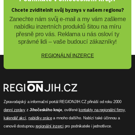
Chcete zviditelnit svůj byznys v našem regionu?
Zanechte nám svůj e-mail a my vám zašleme
nabídku inzertních produktů šitou na míru
přesně pro vás. Reklama u nás osloví ty
správné lidi – vaše budoucí zákazníky!
REGIONÁLNÍ INZERCE
Zpravodajský a informační portál REGIONJIH.CZ přináší od roku 2000
denní zprávy
z
Jihočeského kraje
, ověřené
kontakty na regionální firmy
,
kalendář akcí
,
nabídky práce
a mnoho dalšího. Nabízí také účinnou a
cenově dostupnou
regionální inzerci
pro podnikatele i jednotlivce.