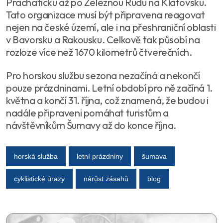
Prachaticku až po Železnou Rudu na Klatovsku.
Tato organizace musí být připravena reagovat
nejen na české území, ale i na přeshraniční oblasti
v Bavorsku a Rakousku. Celkově tak působí na
rozloze více než 1670 kilometrů čtverečních.
Pro horskou službu sezona nezačíná a nekončí
pouze prázdninami. Letní období pro ně začíná 1.
května a končí 31. října, což znamená, že budou i
nadále připraveni pomáhat turistům a
návštěvníkům Šumavy až do konce října.
horská služba
letní prázdniny
šumava
cyklistické úrazy
nárůst zásahů
blog