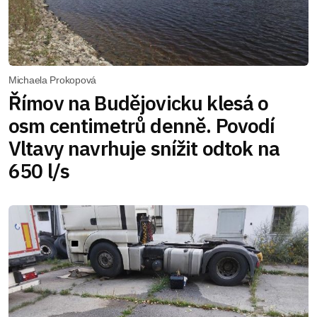
Michaela Prokopová
Římov na Budějovicku klesá o
osm centimetrů denně. Povodí
Vltavy navrhuje snížit odtok na
650 l/s