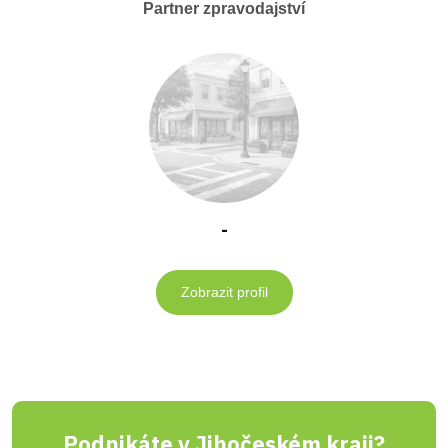
Partner zpravodajství
-
Zobrazit profil
Podnikáte v Jihočeském kraji?