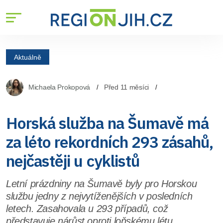
Aktuálně
Michaela Prokopová
Před 11 měsíci
Horská služba na Šumavě má
za léto rekordních 293 zásahů,
nejčastěji u cyklistů
Letní prázdniny na Šumavě byly pro Horskou
službu jedny z nejvytíženějších v posledních
letech. Zasahovala u 293 případů, což
představuje nárůst oproti loňskému létu.