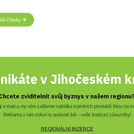
lší články
nikáte v Jihočeském kr
Chcete zviditelnit svůj byznys v našem regionu
 e-mail a my vám zašleme nabídku inzertních produktů šitou na mí
Reklama u nás osloví ty správné lidi – vaše budoucí zákazníky!
REGIONÁLNÍ INZERCE