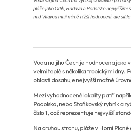
Voda na jihu Čech má vynikající kvalitu i po hork
pláže jako Orlík, Radava a Podolsko nejvyššími s
nad Vltavou mají mírně nižší hodnocení, ale stál
Voda na jihu Čech je hodnocena jako vy
velmi teplé s několika tropickými dny. P
oblasti dosahuje nejvyšší možné úrovně
Mezi vyhodnocené lokality patří napřík
Podolsko, nebo Staňkovský rybník a ry
číslo 1, což reprezentuje nejvyšší stan
Na druhou stranu, pláže v Horní Plané