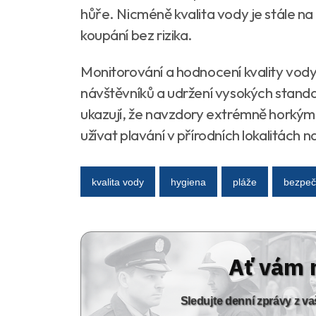
hůře. Nicméně kvalita vody je stále n
koupání bez rizika.
Monitorování a hodnocení kvality vody 
návštěvníků a udržení vysokých stand
ukazují, že navzdory extrémně horkým 
užívat plavání v přírodních lokalitách n
kvalita vody
hygiena
pláže
bezpeč
Ať vám 
Sledujte denní zprávy z 