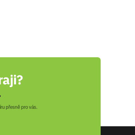
aji?
?
ru přesně pro vás.