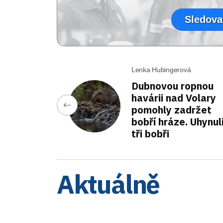
Sledova
Lenka Hubingerová
Dubnovou ropnou
havárii nad Volary
pomohly zadržet
bobří hráze. Uhynul
tři bobři
Aktuálně