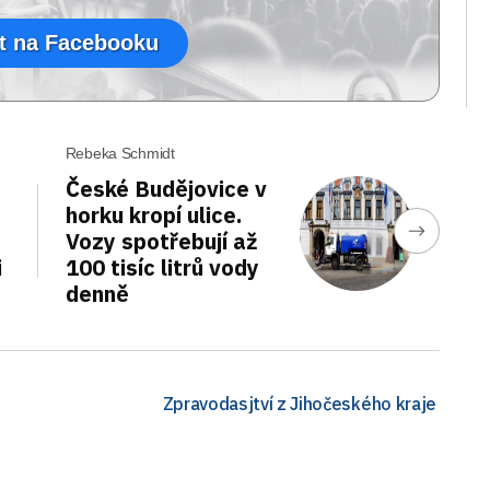
t na Facebooku
Rebeka Schmidt
České Budějovice v
horku kropí ulice.
Vozy spotřebují až
i
100 tisíc litrů vody
denně
Zpravodasjtví z Jihočeského kraje