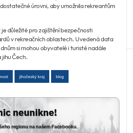
a dostatečné úrovni, aby umožnila rekreantům
je důležité pro zajištění bezpečnosti
ardů v rekreačních oblastech. Uvedená data
dnům si mohou obyvatelé i turisté nadále
a jihu Čech.
nost
jihočeský kraj
blog
nic neunikne!
vašeho regionu na našem Facebooku.