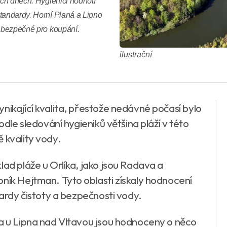
ých dnech. Hygienici hodnotí
tandardy. Horní Planá a Lipno
e bezpečné pro koupání.
ilustrační
nikající kvalita, přestože nedávné počasí bylo
odle sledování hygieniků většina pláží v této
 kvality vody.
lad pláže u Orlíka, jako jsou Radava a
bník Hejtman. Tyto oblasti získaly hodnocení
dardy čistoty a bezpečnosti vody.
 a u Lipna nad Vltavou jsou hodnoceny o něco