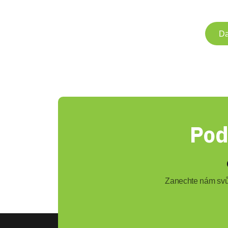
Da
Pod
Zanechte nám svůj