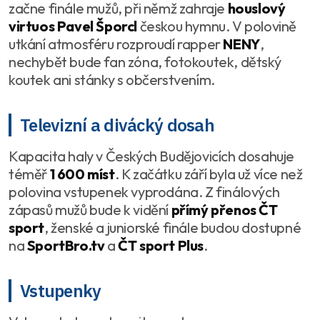
začne finále mužů, při němž zahraje
houslový
virtuos Pavel Šporcl
českou hymnu. V polovině
utkání atmosféru rozproudí rapper
NENY
,
nechybět bude fan zóna, fotokoutek, dětský
koutek ani stánky s občerstvením.
Televizní a divácký dosah
Kapacita haly v Českých Budějovicích dosahuje
téměř
1 600 míst
. K začátku září byla už více než
polovina vstupenek vyprodána. Z finálových
zápasů mužů bude k vidění
přímý přenos ČT
sport
, ženské a juniorské finále budou dostupné
na
SportBro.tv
a
ČT sport Plus
.
Vstupenky