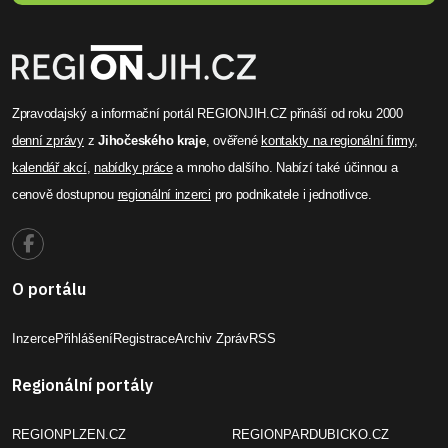
Zpravodajský a informační portál REGIONJIH.CZ přináší od roku 2000
denní zprávy
z
Jihočeského kraje
, ověřené
kontakty na regionální firmy
,
kalendář akcí
,
nabídky práce
a mnoho dalšího. Nabízí také účinnou a
cenově dostupnou
regionální inzerci
pro podnikatele i jednotlivce.
O portálu
Inzerce
Přihlášení
Registrace
Archiv Zpráv
RSS
Regionální portály
REGIONPLZEN.CZ
REGIONPARDUBICKO.CZ