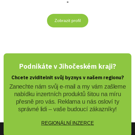
-
Zobrazit profil
Podnikáte v Jihočeském kraji?
Chcete zviditelnit svůj byznys v našem regionu?
Zanechte nám svůj e-mail a my vám zašleme
nabídku inzertních produktů šitou na míru
přesně pro vás. Reklama u nás osloví ty
správné lidi – vaše budoucí zákazníky!
REGIONÁLNÍ INZERCE