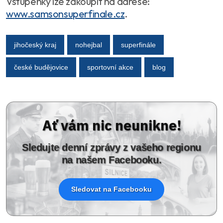
Vstupenky lze zakoupit na adrese:
www.samsonsuperfinale.cz
.
jihočeský kraj
nohejbal
superfinále
české budějovice
sportovní akce
blog
Ať vám nic neunikne!
Sledujte denní zprávy z vašeho regionu
na našem Facebooku.
Sledovat na Facebooku