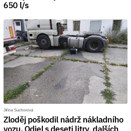
650 l/s
Jiřina Suchorová
Zloděj poškodil nádrž nákladního
vozu. Odjel s deseti litry, dalších