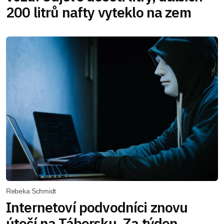
200 litrů nafty vyteklo na zem
Rebeka Schmidt
Internetoví podvodníci znovu
útočí na Táborsku. Za týden