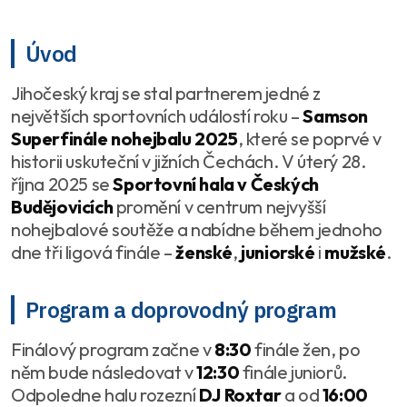
Úvod
Jihočeský kraj se stal partnerem jedné z
největších sportovních událostí roku –
Samson
Superfinále nohejbalu 2025
, které se poprvé v
historii uskuteční v jižních Čechách. V úterý 28.
října 2025 se
Sportovní hala v Českých
Budějovicích
promění v centrum nejvyšší
nohejbalové soutěže a nabídne během jednoho
dne tři ligová finále –
ženské
,
juniorské
i
mužské
.
Program a doprovodný program
Finálový program začne v
8:30
finále žen, po
něm bude následovat v
12:30
finále juniorů.
Odpoledne halu rozezní
DJ Roxtar
a od
16:00