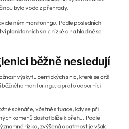
íčinou byla voda z přehrady.
ravidelném monitoringu. Podle posledních
í planktonních sinic nízké a na hladině se
ienici běžně nesledují
žnost výskytu bentických sinic, které se drží
 běžného monitoringu, a proto odborníci
né scénáře, včetně situace, kdy se při
ných kamenů dostat blíže k břehu. Podle
ýznamné riziko, zvýšená opatrnost je však