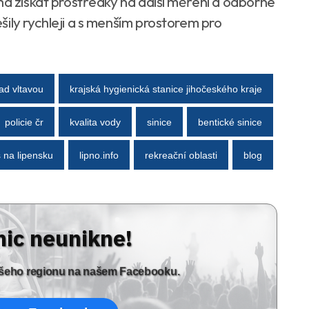
ha získat prostředky na další měření a odborné
ily rychleji a s menším prostorem pro
nad vltavou
krajská hygienická stanice jihočeského kraje
policie čr
kvalita vody
sinice
bentické sinice
 na lipensku
lipno.info
rekreační oblasti
blog
nic neunikne!
vašeho regionu na našem Facebooku.