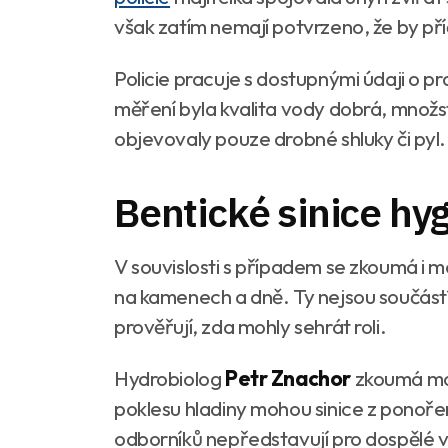
však zatím nemají potvrzeno, že by př
Policie pracuje s dostupnými údaji o p
měření byla kvalita vody dobrá, množstv
objevovaly pouze drobné shluky či pyl.
Bentické sinice hyg
V souvislosti s případem se zkoumá i mo
na kamenech a dně. Ty nejsou součástí
prověřují, zda mohly sehrát roli.
Hydrobiolog
Petr Znachor
zkoumá mož
poklesu hladiny mohou sinice z ponoře
odborníků nepředstavují pro dospělé v