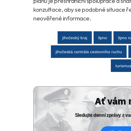
plánu je přeshraniční spolupráce a sna
konzultace, aby se podobné situace řeš
neověřené informace.
jihočeský kraj
lipno
lipno 
jihočeská centrála cestovního ruchu
turismus
Ať vám 
Sledujte denní zprávy z 