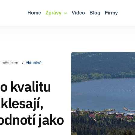
Home
Zprávy
Video
Blog
Firmy
d měsícem
Aktuálně
o kvalitu
klesají,
odnotí jako