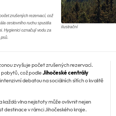
očet zrušených rezervací, což
rála cestovního ruchu spustila
ilustrační
i. Hygienici označují vodu za
 psů.
zonou zvyšuje počet zrušených rezervací.
h pobytů, což podle
Jihočeské centrály
intenzivní debatou na sociálních sítích o kvalitě
a každá vlna nejistoty může ovlivnit nejen
ěst destinace v rámci Jihočeského kraje.