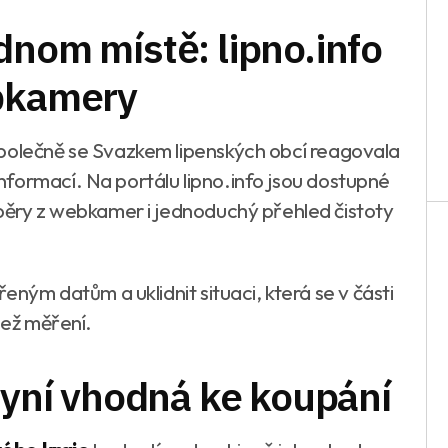
dnom místě: lipno.info
ebkamery
společně se Svazkem lipenských obcí reagovala
formací. Na portálu lipno.info jsou dostupné
áběry z webkamer i jednoduchý přehled čistoty
řeným datům a uklidnit situaci, která se v části
než měření.
 nyní vhodná ke koupání