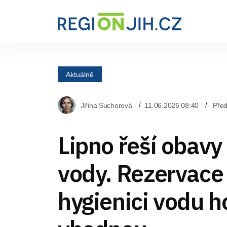
Aktuálně
Jiřina Suchorová
11.06.2026 08:40
Pře
Lipno řeší obavy 
vody. Rezervace 
hygienici vodu h