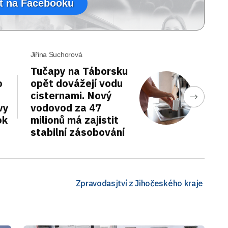
t na Facebooku
Jiřina Suchorová
Tučapy na Táborsku
o
opět dovážejí vodu
cisternami. Nový
vy
vodovod za 47
ok
milionů má zajistit
stabilní zásobování
Zpravodasjtví z Jihočeského kraje