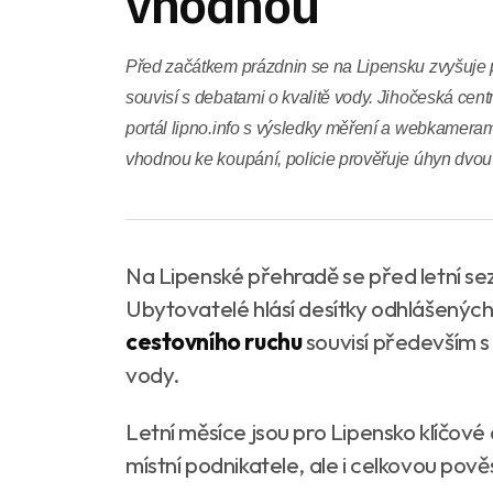
vhodnou
Před začátkem prázdnin se na Lipensku zvyšuje p
souvisí s debatami o kvalitě vody. Jihočeská cent
portál lipno.info s výsledky měření a webkameram
vhodnou ke koupání, policie prověřuje úhyn dvou
Na Lipenské přehradě se před letní se
Ubytovatelé hlásí desítky odhlášenýc
cestovního ruchu
souvisí především s 
vody.
Letní měsíce jsou pro Lipensko klíčové 
místní podnikatele, ale i celkovou pov