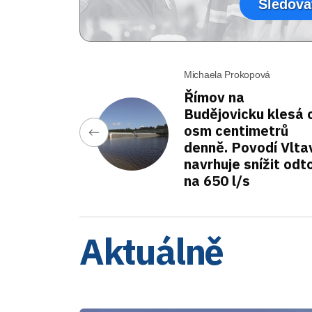
Sledova
Michaela Prokopová
Římov na
Budějovicku klesá 
osm centimetrů
denně. Povodí Vlta
navrhuje snížit odt
na 650 l/s
Aktuálně