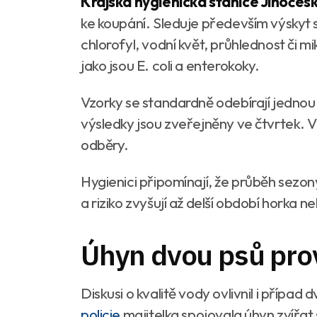
Krajská hygienická stanice Jihočes
ke koupání. Sleduje především výskyt si
chlorofyl, vodní květ, průhlednost či m
jako jsou E. coli a enterokoky.
Vzorky se standardně odebírají jednou
výsledky jsou zveřejněny ve čtvrtek.
odběry.
Hygienici připomínají, že průběh sezon
a riziko zvyšují až delší období horka n
Úhyn dvou psů prov
Diskusi o kvalitě vody ovlivnil i přípa
policie
majitelka spojovala úhyn zvířat