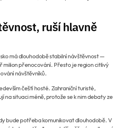
těvnost, ruší hlavně
ensko má dlouhodobě stabilní návštěvnost —
ř milion přenocování. Přesto je region citlivý
dování návštěvníků.
devším čeští hosté. Zahraniční turisté,
 na situaci méně, protože se k nim debaty ze
 vody bude potřeba komunikovat dlouhodobě. V