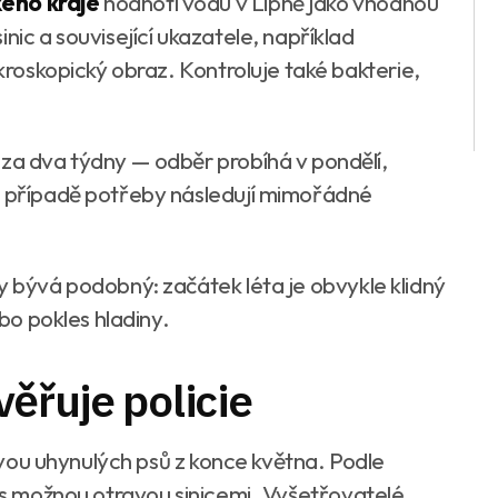
kého kraje
hodnotí vodu v Lipně jako vhodnou
nic a související ukazatele, například
ikroskopický obraz. Kontroluje také bakterie,
 za dva týdny — odběr probíhá v pondělí,
 V případě potřeby následují mimořádné
y bývá podobný: začátek léta je obvykle klidný
ebo pokles hladiny.
ěřuje policie
d dvou uhynulých psů z konce května. Podle
 s možnou otravou sinicemi. Vyšetřovatelé