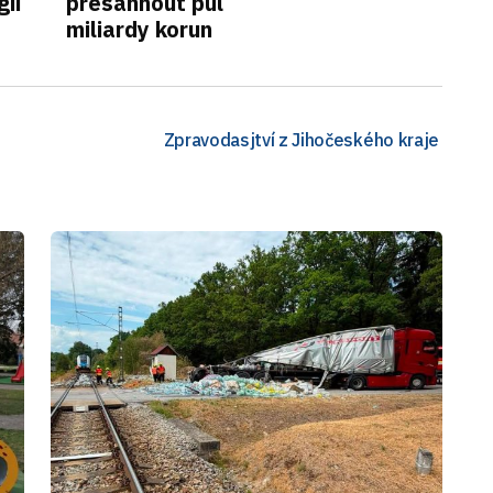
gií
přesáhnout půl
miliardy korun
Zpravodasjtví z Jihočeského kraje