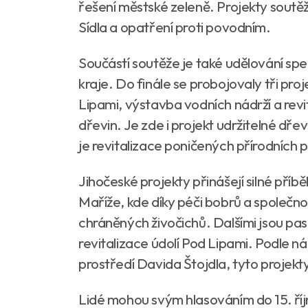
řešení městské zeleně. Projekty soutěž
Sídla a opatření proti povodním.
Součástí soutěže je také udělování sp
kraje. Do finále se probojovaly tři proj
Lipami, výstavba vodních nádrží a rev
dřevin. Je zde i projekt udržitelné d
je revitalizace poničených přírodních
Jihočeské projekty přinášejí silné pří
Maříže, kde díky péči bobrů a společn
chráněných živočichů. Dalšími jsou p
revitalizace údolí Pod Lipami. Podle n
prostředí Davida Štojdla, tyto projekty u
Lidé mohou svým hlasováním do 15. říj