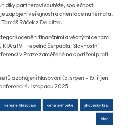
un díky partnerovi soutěže, společnosti
je zapojení veřejnosti a orientace na témata,
ká Tomáš Ráček z Deloitte.
ategorií oceněni finančními a věcnými cenami
, KIA a IVT tepelná čerpadla. Slavnostní
nferenci v Praze zaměřené na opatření proti
istů a zahájení hlasování (5. srpen - 15. říjen
onferenci 4. listopadu 2025.
veřejné hlasování
cena sympatie
jihočeský kraj
blog