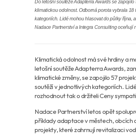
Do letošní soutěže Adapterra Awards se zapojilo
klimatickou odolnost. Odborná porota vybrala 18 fin
kategoriích. Lidé mohou hlasovat do půlky října, 
Nadace Partnerství a Integra Consulting oceňují n
Klimatická odolnost má své hrdiny a mo
letošní soutěže Adapterra Awards, zam
klimatické změny, se zapojilo 57 projek
soutěží v jednotlivých kategoriích. Li
rozhodnout tak o držiteli Ceny sympat
Nadace Partnerství letos opět spolupra
příklady adaptace v městech, obcích a 
projekty, které zahrnují revitalizaci 