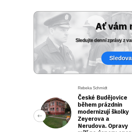
Ať vám 
Sledujte denní zprávy z 
Sledova
Rebeka Schmidt
České Budějovice
během prázdnin
modernizují školky
Zeyerova a
Nerudova. Opravy