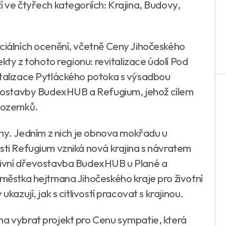
í ve čtyřech kategoriích: Krajina, Budovy,
eciálních ocenění, včetně Ceny Jihočeského
ekty z tohoto regionu: revitalizace údolí Pod
italizace Pytláckého potoka s výsadbou
řevostavby BudexHUB a Refugium, jehož cílem
 pozemků.
běhy. Jedním z nich je obnova mokřadu u
osti Refugium vzniká nová krajina s návratem
asivní dřevostavba BudexHUB u Plané a
áměstka hejtmana Jihočeského kraje pro životní
kazují, jak s citlivostí pracovat s krajinou.
na vybrat projekt pro Cenu sympatie, která