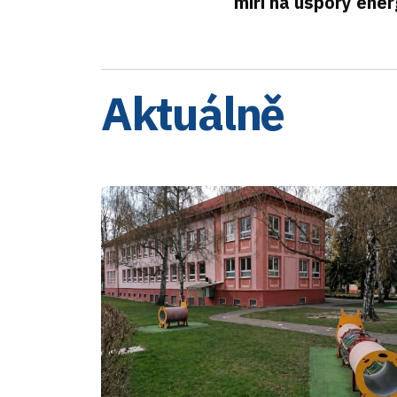
míří na úspory ener
Aktuálně