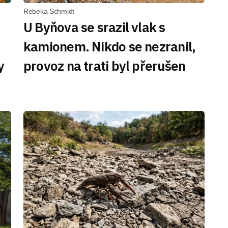
Rebeka Schmidt
U Byňova se srazil vlak s
kamionem. Nikdo se nezranil,
y
provoz na trati byl přerušen