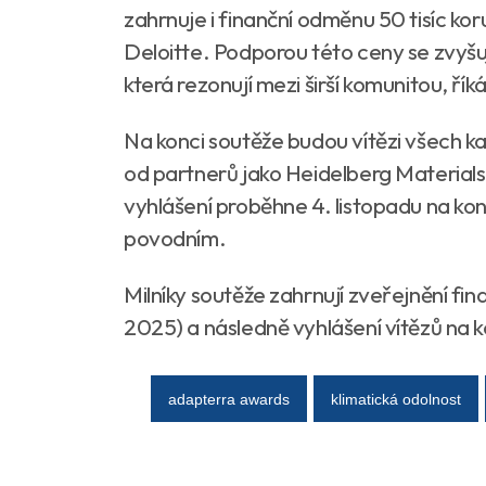
zahrnuje i finanční odměnu 50 tisíc kor
Deloitte. Podporou této ceny se zvyšu
která rezonují mezi širší komunitou, ří
Na konci soutěže budou vítězi všech k
od partnerů jako Heidelberg Materials
vyhlášení proběhne 4. listopadu na ko
povodním.
Milníky soutěže zahrnují zveřejnění final
2025) a následně vyhlášení vítězů na k
adapterra awards
klimatická odolnost