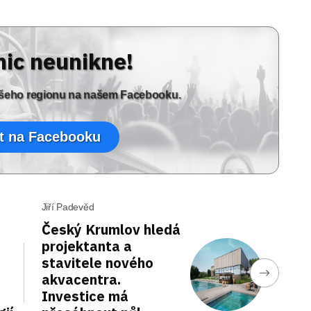
nic neunikne!
vašeho regionu na našem Facebooku.
t na Facebooku
Jiří Padevěd
Český Krumlov hledá
projektanta a
stavitele nového
akvacentra.
Investice má