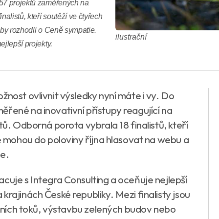
 57 projektů zaměřených na
alistů, kteří soutěží ve čtyřech
aby rozhodli o Ceně sympatie.
ilustrační
ejlepší projekty.
žnost ovlivnit výsledky nyní máte i vy. Do
ěřené na inovativní přístupy reagující na
tů. Odborná porota vybrala 18 finalistů, kteří
dé mohou do poloviny října hlasovat na webu a
ie.
cuje s Integra Consulting a oceňuje nejlepší
krajinách České republiky. Mezi finalisty jsou
vodních toků, výstavbu zelených budov nebo