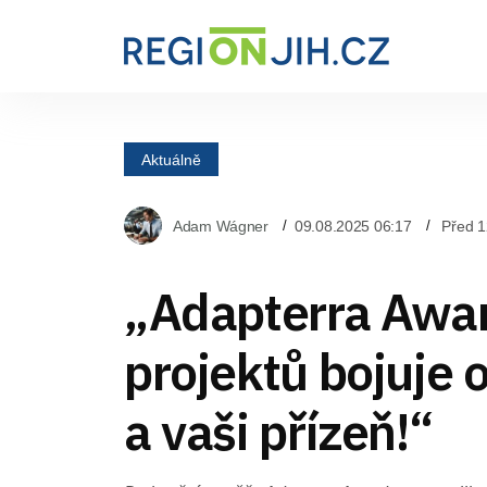
Aktuálně
Adam Wágner
09.08.2025 06:17
Před 1
„Adapterra Awar
projektů bojuje o
a vaši přízeň!“